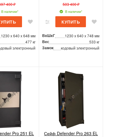
497 400 ₽
503 400 ₽
В наличии*
В наличии*
ВxШxГ
1230 x 640 x 648 мм
1230 x 640 x 748 мм
Вес
477 кг
533 кг
Замок
одовый электронный
кодовый электронный
ender Pro 251 EL
Сейф Defender Pro 263 EL