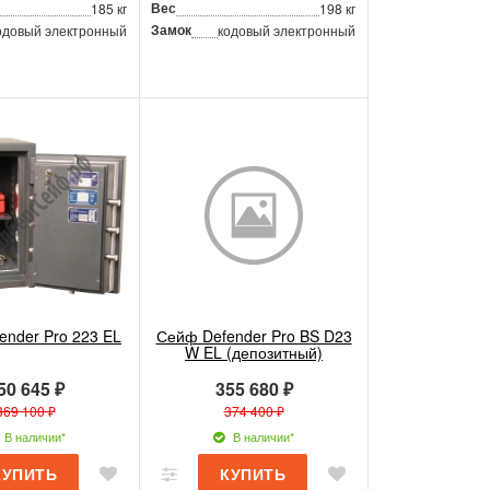
Вес
185 кг
198 кг
Замок
одовый электронный
кодовый электронный
ender Pro 223 EL
Сейф Defender Pro BS D23
W EL (депозитный)
50 645 ₽
355 680 ₽
369 100 ₽
374 400 ₽
В наличии*
В наличии*