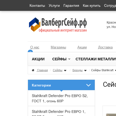
Контакты
Услуги
Гарантия
Как купить
Сотруд
Красн
ул. Н
О нас
Магазины
Акции
Доставка
0
0
АКЦИИ
СЕЙФЫ
СТЕЛЛАЖИ МЕТАЛЛИ
Главная
/
Сейфы
/
Бренды
/
Сейфы Stahlkraft
Сейф
Категории
Stahlkraft Defender Pro ЕВРО S2,
ГОСТ 1, огонь 60Р
Stahlkraft Defender Pro ЕВРО 1,