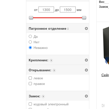
Вес
Замок
от
до
мм
Патронное отделение :
Да
Нет
Неважно
Крепление:
?
Открывание:
?
Сейф
левое
правое
Замок:
?
кодовый электронный