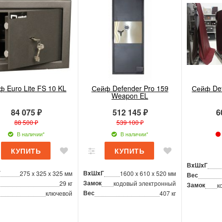
ф Euro Lite FS 10 KL
Сейф Defender Pro 159
Сейф Def
Weapon EL
84 075 ₽
512 145 ₽
6
88 500 ₽
539 100 ₽
В наличии*
В наличии*
ВxШxГ
Г
ВxШxГ
275 x 325 x 325 мм
1600 x 610 x 520 мм
Вес
Замок
29 кг
кодовый электронный
Замок
к
Вес
ключевой
407 кг