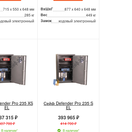
ВxШxГ
715 x 550 x 648 мм
877 x 640 x 648 мм
Вес
285 кг
449 кг
Замок
одовый электронный
кодовый электронный
ender Pro 235 XS
Сейф Defender Pro 235 S
EL
EL
87 315 ₽
393 965 ₽
407 700 ₽
414 700 ₽
В наличии*
В наличии*