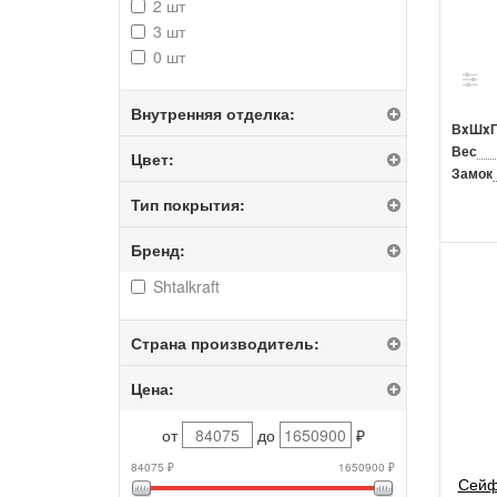
2 шт
3 шт
0 шт
Внутренняя отделка:
ВxШx
Вес
Цвет:
Замок
Тип покрытия:
Бренд:
Shtalkraft
Страна производитель:
Цена:
от
до
₽
84075 ₽
1650900 ₽
Сейф