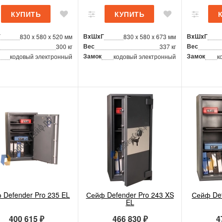
Г
ВxШxГ
ВxШxГ
830 x 580 x 520 мм
830 x 580 x 673 мм
Вес
Вес
300 кг
337 кг
Замок
Замок
кодовый электронный
кодовый электронный
к
 Defender Pro 235 EL
Сейф Defender Pro 243 XS
Сейф Def
EL
400 615 ₽
466 830 ₽
4