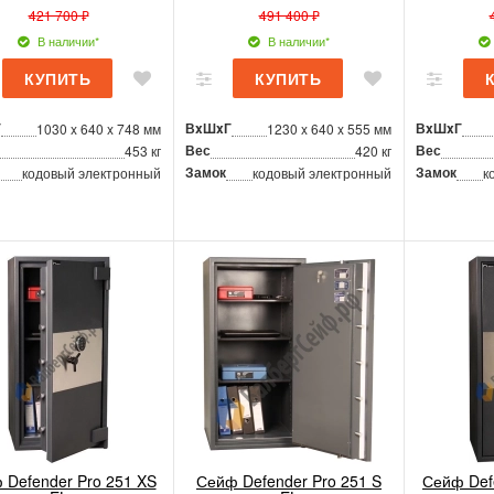
421 700 ₽
491 400 ₽
В наличии*
В наличии*
Г
ВxШxГ
ВxШxГ
1030 x 640 x 748 мм
1230 x 640 x 555 мм
Вес
Вес
453 кг
420 кг
Замок
Замок
кодовый электронный
кодовый электронный
к
 Defender Pro 251 XS
Сейф Defender Pro 251 S
Сейф Def