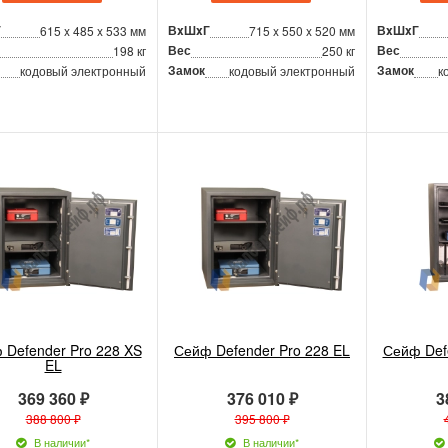
Г
ВxШxГ
ВxШxГ
615 x 485 x 533 мм
715 x 550 x 520 мм
Вес
Вес
198 кг
250 кг
Замок
Замок
кодовый электронный
кодовый электронный
к
 Defender Pro 228 XS
Сейф Defender Pro 228 EL
Сейф Def
EL
369 360 ₽
376 010 ₽
3
388 800 ₽
395 800 ₽
В наличии*
В наличии*