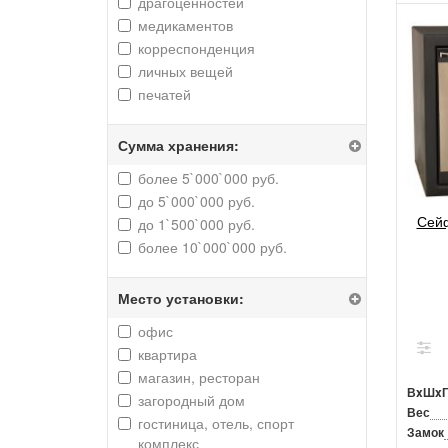
драгоценностей
медикаментов
корреспонденция
личных вещей
печатей
Сумма хранения:
более 5`000`000 руб.
до 5`000`000 руб.
Сейф
до 1`500`000 руб.
более 10`000`000 руб.
Место установки:
офис
квартира
магазин, ресторан
ВxШx
загородный дом
Вес
гостиница, отель, спорт
Замок
комплекс