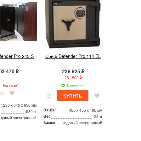
ender Pro 243 S
Сейф Defender Pro 114 EL
03 470 ₽
238 925 ₽
251 500 ₽
Под заказ*
В наличии*
1230 x 645 x 650 мм
ВxШxГ
455 x 455 x 465 мм
530 кг
Вес
123 кг
одовый электронный
Замок
кодовый электронный