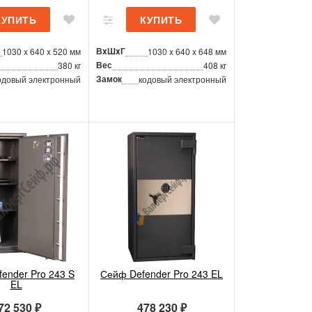
ВxШxГ
1030 x 640 x 520 мм
1030 x 640 x 648 мм
Вес
380 кг
408 кг
Замок
одовый электронный
кодовый электронный
ender Pro 243 S
Сейф Defender Pro 243 EL
EL
72 530 ₽
478 230 ₽