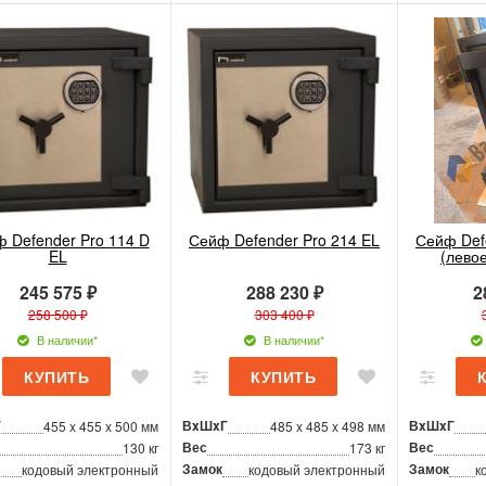
 Defender Pro 114 D
Сейф Defender Pro 214 EL
Сейф Def
EL
(лево
245 575 ₽
288 230 ₽
2
258 500 ₽
303 400 ₽
В наличии*
В наличии*
Г
ВxШxГ
ВxШxГ
455 x 455 x 500 мм
485 x 485 x 498 мм
Вес
Вес
130 кг
173 кг
Замок
Замок
кодовый электронный
кодовый электронный
к