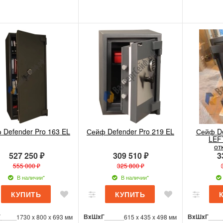
 Defender Pro 163 EL
Сейф Defender Pro 219 EL
Сейф De
LEF
от
527 250 ₽
309 510 ₽
3
555 000 ₽
325 800 ₽
В наличии*
В наличии*
Г
ВxШxГ
ВxШxГ
1730 x 800 x 693 мм
615 x 435 x 498 мм