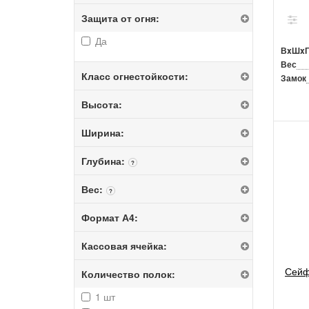
Защита от огня:
Да
ВxШx
Вес
Класс огнестойкости:
Замок
Высота:
Ширина:
Глубина:
?
Вес:
?
Формат А4:
Кассовая ячейка:
Сейф
Количество полок:
1 шт