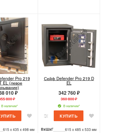
fender Pro 219
Сейф Defender Pro 219 D
T EL (левое
EL
крывание)
38 010 ₽
342 760 ₽
355 800 ₽
360 800 ₽
В наличии*
В наличии*
ВxШxГ
615 x 435 x 498 мм
615 x 485 x 533 мм