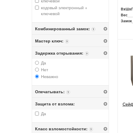
ключевой
кодовый электронный +
ВxШx
ключевой
Вес
Замок
Комбинированный замок:
?
Мастер ключ:
?
Задержка открывания:
?
Да
Нет
Неважно
Опечатывать:
?
Защита от взлома:
Сейф
Да
Класс взломостойкости:
?