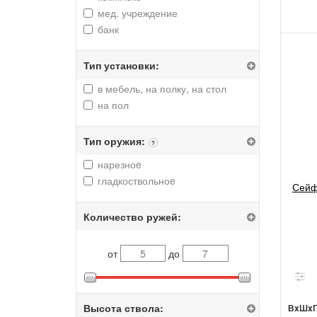
мед. учреждение
банк
Тип установки:
в мебель, на полку, на стол
на пол
Тип оружия:
?
нарезноe
гладкоствольноe
Сейф
Количество ружей:
от
до
Высота ствола:
ВxШx