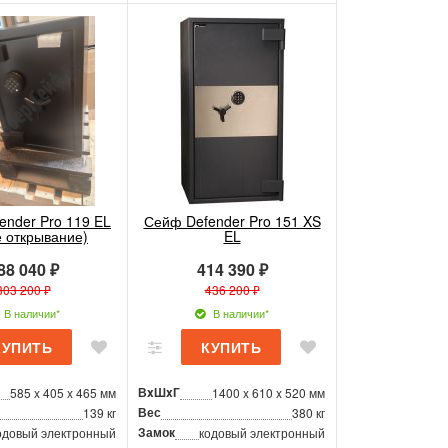
ender Pro 119 EL
Сейф Defender Pro 151 XS
е открывание)
EL
88 040 ₽
414 390 ₽
303 200 ₽
436 200 ₽
В наличии*
В наличии*
ВxШxГ
585 x 405 x 465 мм
1400 x 610 x 520 мм
Вес
139 кг
380 кг
Замок
одовый электронный
кодовый электронный