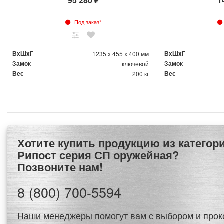
95 280 ₽
1
Под заказ*
ВxШxГ
ВxШxГ
1235 x 455 x 400 мм
Замок
Замок
ключевой
Вес
Вес
200 кг
Хотите купить продукцию из категории Сейфы
Рипост серия СП оружейная?
Позвоните нам!
8 (800) 700-5594
Наши менеджеры помогут вам с выбором и прок