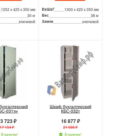
ВxШxГ
1252 x 420 x 350 мм
1300 x 420 x 350 мм
Вес
30 кг
38 кг
Замок
ключевой
ключевой
бухгалтерский
Шкаф бухгалтерский
БС-031тн
КБС-032т
3 723 ₽
16 877 ₽
17 154 ₽
21 096 ₽
В наличии*
В наличии*