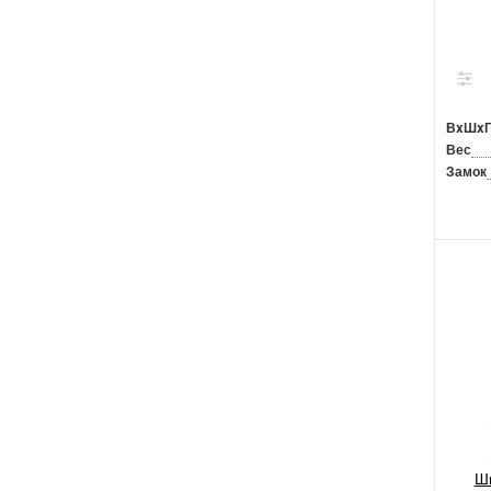
ВxШx
Вес
Замок
Шк