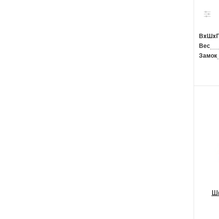
ВxШx
Вес
Замок
Шк