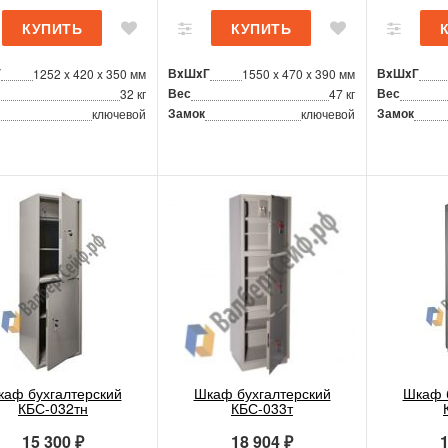
Г
ВxШxГ
ВxШxГ
1252 x 420 x 350 мм
1550 x 470 x 390 мм
Вес
Вес
32 кг
47 кг
Замок
Замок
ключевой
ключевой
аф бухгалтерский
Шкаф бухгалтерский
Шкаф 
КБС-032тн
КБС-033т
15 300 ₽
18 904 ₽
1