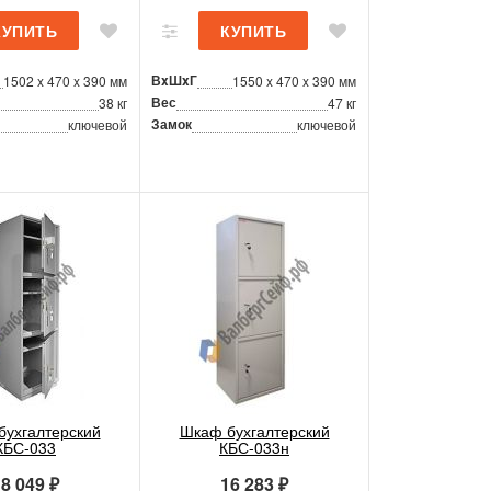
ВxШxГ
1502 x 470 x 390 мм
1550 x 470 x 390 мм
Вес
38 кг
47 кг
Замок
ключевой
ключевой
бухгалтерский
Шкаф бухгалтерский
КБС-033
КБС-033н
8 049 ₽
16 283 ₽