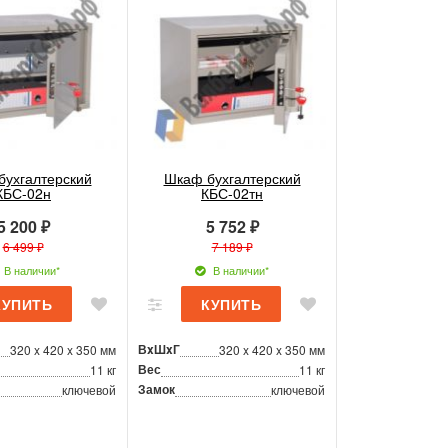
бухгалтерский
Шкаф бухгалтерский
КБС-02н
КБС-02тн
5 200 ₽
5 752 ₽
6 499 ₽
7 189 ₽
В наличии*
В наличии*
ВxШxГ
320 x 420 x 350 мм
320 x 420 x 350 мм
Вес
11 кг
11 кг
Замок
ключевой
ключевой