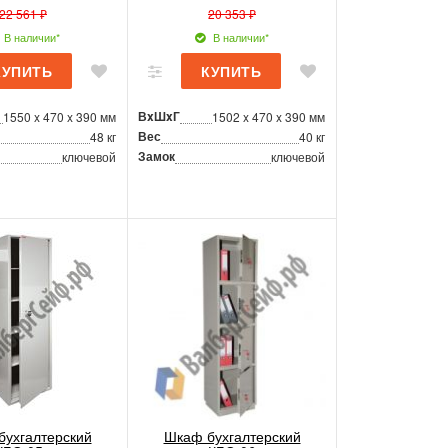
22 561 ₽
20 353 ₽
В наличии*
В наличии*
ВxШxГ
1550 x 470 x 390 мм
1502 x 470 x 390 мм
Вес
48 кг
40 кг
Замок
ключевой
ключевой
бухгалтерский
Шкаф бухгалтерский