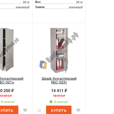
Вес
30 кг
35 кг
Замок
ключевой
ключевой
бухгалтерский
Шкаф бухгалтерский
БС-021н
КБС-023т
0 250 ₽
14 411 ₽
12 813 ₽
18 013 ₽
В наличии*
В наличии*