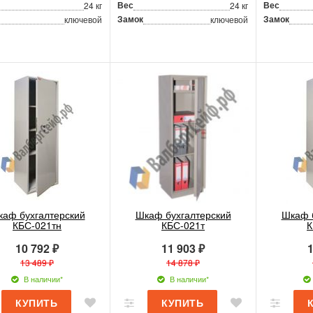
Вес
Вес
24 кг
24 кг
Замок
Замок
ключевой
ключевой
аф бухгалтерский
Шкаф бухгалтерский
Шкаф 
КБС-021тн
КБС-021т
К
10 792 ₽
11 903 ₽
1
13 489 ₽
14 878 ₽
В наличии*
В наличии*