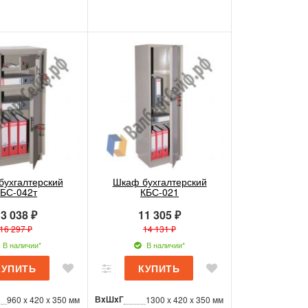
бухгалтерский
Шкаф бухгалтерский
БС-042т
КБС-021
3 038 ₽
11 305 ₽
16 297 ₽
14 131 ₽
В наличии*
В наличии*
ВxШxГ
960 x 420 x 350 мм
1300 x 420 x 350 мм