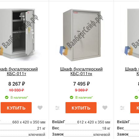
аф бухгалтерский
Шкаф бухгалтерский
Шкаф 
КБС-011т
КБС-011тн
К
8 267 ₽
7 495 ₽
10 333 ₽
9 369 ₽
В наличии*
В наличии*
Г
ВxШxГ
ВxШxГ
660 x 420 x 350 мм
612 x 420 x 350 мм
Вес
Вес
21 кг
18 кг
Замок
Замок
ключевой
ключевой