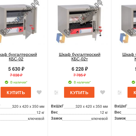
аф бухгалтерский
Шкаф бухгалтерский
Шкаф 
КБС-02
КБС-02т
5 630 ₽
6 228 ₽
7 038 ₽
7 785 ₽
В наличии*
В наличии*
Г
ВxШxГ
ВxШxГ
320 x 420 x 350 мм
320 x 420 x 350 мм
Вес
Вес
12 кг
12 кг
Замок
Замок
ключевой
ключевой