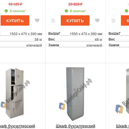
19 125 ₽
23 629 ₽
В наличии*
В наличии*
Г
ВxШxГ
ВxШxГ
1502 x 470 x 390 мм
1550 x 470 x 390 мм
Вес
Вес
38 кг
48 кг
Замок
Замок
ключевой
ключевой
аф бухгалтерский
Шкаф бухгалтерский
Шкаф 