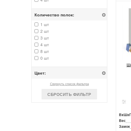
Количество полок:
1 шт
2 шт
3 шт
4 шт
8 шт
0 шт
Шк
Цвет:
Свернуть список фильтра
СБРОСИТЬ ФИЛЬТР
ВxШx
Вес
Замок