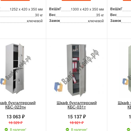
Г
ВxШxГ
ВxШxГ
1252 x 420 x 350 мм
1300 x 420 x 350 мм
Вес
Вес
30 кг
35 кг
Замок
Замок
ключевой
ключевой
аф бухгалтерский
Шкаф бухгалтерский
Шкаф 
КБС-023тн
КБС-031т
К
13 063 ₽
15 137 ₽
1
16 329 ₽
18 921 ₽
В наличии*
В наличии*