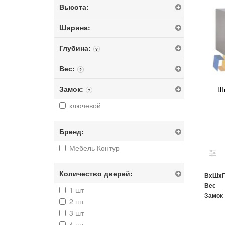
Высота:
Ширина:
Глубина:
?
Вес:
?
Замок:
Шк
?
ключевой
Бренд:
Мебель Контур
Количество дверей:
ВxШx
Вес
1 шт
Замок
2 шт
3 шт
4 шт