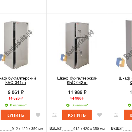
аф бухгалтерский
Шкаф бухгалтерский
Шкаф 
КБС-041тн
КБС-042тн
К
9 061 ₽
11 989 ₽
1
11 326 ₽
14 986 ₽
В наличии*
В наличии*
Г
ВxШxГ
ВxШxГ
912 x 420 x 350 мм
912 x 420 x 350 мм