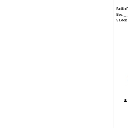
ВxШx
Вес
Замок
Шк