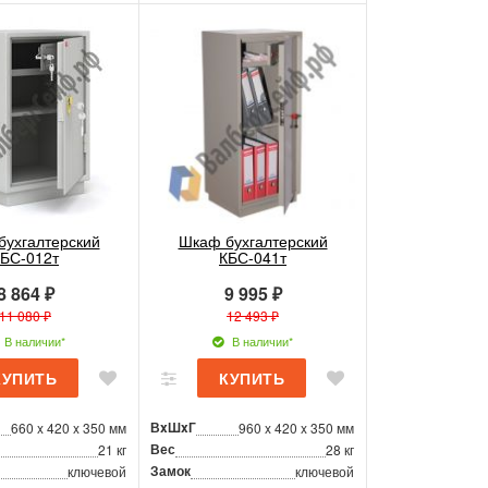
бухгалтерский
Шкаф бухгалтерский
БС-012т
КБС-041т
8 864 ₽
9 995 ₽
11 080 ₽
12 493 ₽
В наличии*
В наличии*
ВxШxГ
660 x 420 x 350 мм
960 x 420 x 350 мм
Вес
21 кг
28 кг
Замок
ключевой
ключевой