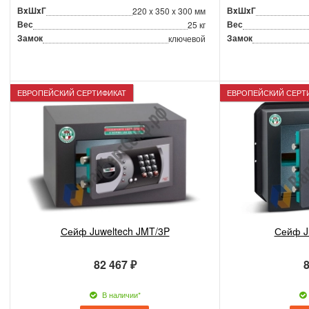
ВxШxГ
ВxШxГ
220 x 350 x 300 мм
Вес
Вес
25 кг
Замок
Замок
ключевой
ЕВРОПЕЙСКИЙ СЕРТИФИКАТ
ЕВРОПЕЙСКИЙ СЕРТ
Сейф Juweltech JMT/3P
Сейф J
82 467 ₽
8
В наличии*