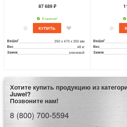
87 689 ₽
1
В наличии*
ВxШxГ
ВxШxГ
350 x 470 x 350 мм
Вес
Вес
48 кг
Замок
Замок
ключевой
Хотите купить продукцию из категории Сейфы
Juwel?
Позвоните нам!
8 (800) 700-5594