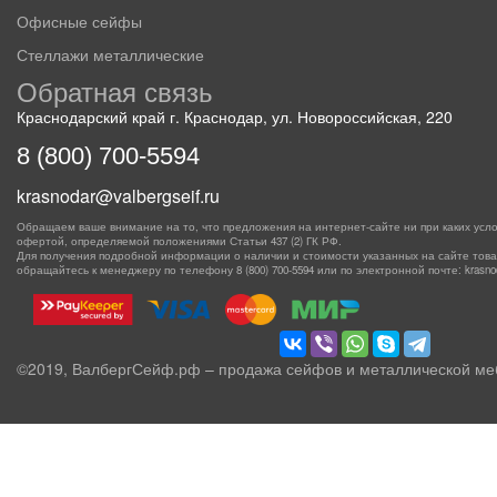
Офисные сейфы
Стеллажи металлические
Обратная связь
Краснодарский край г. Краснодар, ул. Новороссийская, 220
8 (800) 700-5594
krasnodar@valbergseif.ru
Обращаем ваше внимание на то, что предложения на интернет-сайте ни при каких усло
офертой, определяемой положениями Статьи 437 (2) ГК РФ.
Для получения подробной информации о наличии и стоимости указанных на сайте товаро
обращайтесь к менеджеру по телефону
8 (800) 700-5594
или по электронной почте: krasnoda
©2019, ВалбергСейф.рф – продажа сейфов и металлической ме