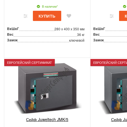
В наличии*
ВxШxГ
ВxШxГ
280 x 400 x 350 мм
Вес
Вес
36 кг
Замок
Замок
ключевой
ЕВРОПЕЙСКИЙ СЕРТИФИКАТ
ЕВРОПЕЙСКИЙ СЕРТ
Сейф Juweltech JMK/5
Сейф Ju