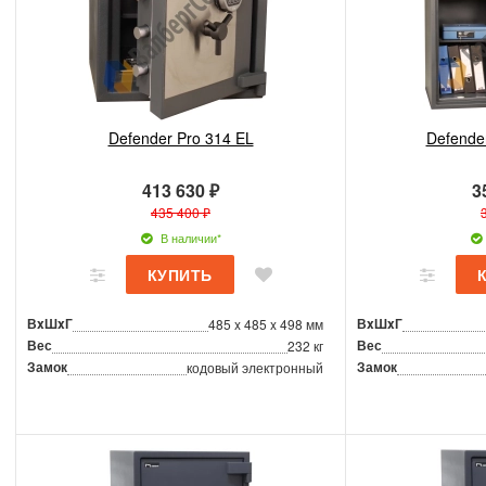
Defender Pro 314 EL
Defende
413 630 ₽
3
435 400 ₽
В наличии*
ВxШxГ
ВxШxГ
485 x 485 x 498 мм
Вес
Вес
232 кг
Замок
Замок
кодовый электронный