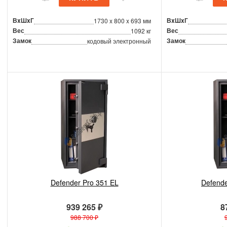
ВxШxГ
ВxШxГ
1730 x 800 x 693 мм
Вес
Вес
1092 кг
Замок
Замок
кодовый электронный
Defender Pro 351 EL
Defende
939 265 ₽
8
988 700 ₽