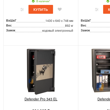
В наличии*
ВxШxГ
ВxШxГ
1430 x 640 x 748 мм
Вес
Вес
892 кг
Замок
Замок
кодовый электронный
Defender Pro 343 EL
Defende