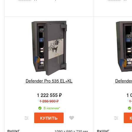
Defender Pro 535 EL+KL
Defende
1 222 555 ₽
1 
1 286 900 ₽
1
В наличии*
ВxШxГ
ВxШxГ
1090 x 690 x 730 мм