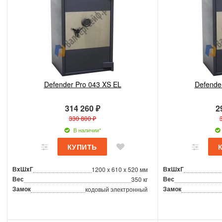
Defender Pro 043 XS EL
Defende
314 260 ₽
2
330 800 ₽
В наличии*
ВxШxГ
ВxШxГ
1200 x 610 x 520 мм
Вес
Вес
350 кг
Замок
Замок
кодовый электронный