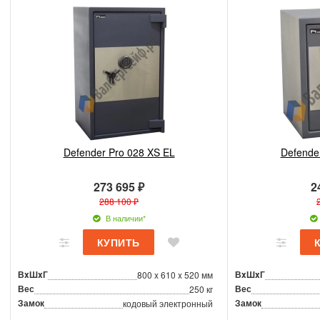
Defender Pro 028 XS EL
Defende
273 695 ₽
2
288 100 ₽
В наличии*
ВxШxГ
ВxШxГ
800 x 610 x 520 мм
Вес
Вес
250 кг
Замок
Замок
кодовый электронный