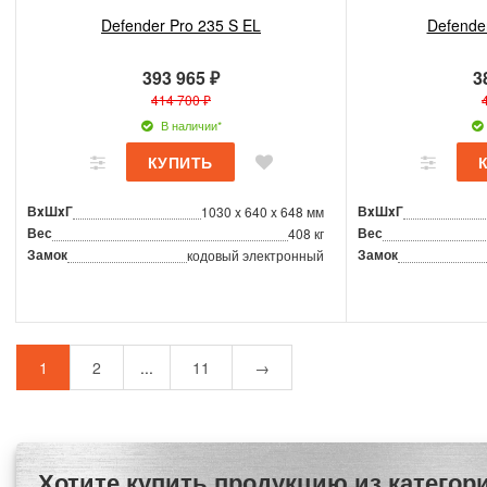
Defender Pro 235 S EL
Defende
393 965 ₽
3
414 700 ₽
В наличии*
ВxШxГ
ВxШxГ
1030 x 640 x 648 мм
Вес
Вес
408 кг
Замок
Замок
кодовый электронный
1
2
...
11
→
Хотите купить продукцию из категории Сейфы с