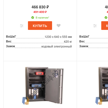
466 830 ₽
4
491 400 ₽
В наличии*
ВxШxГ
ВxШxГ
1230 x 640 x 555 мм
Вес
Вес
420 кг
Замок
Замок
кодовый электронный