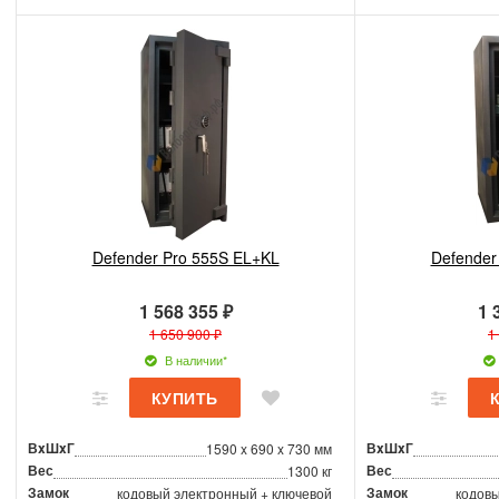
Defender Pro 555S EL+KL
Defender
1 568 355 ₽
1 
1 650 900 ₽
1
В наличии*
ВxШxГ
ВxШxГ
1590 x 690 x 730 мм
Вес
Вес
1300 кг
Замок
Замок
кодовый электронный + ключевой
кодовы