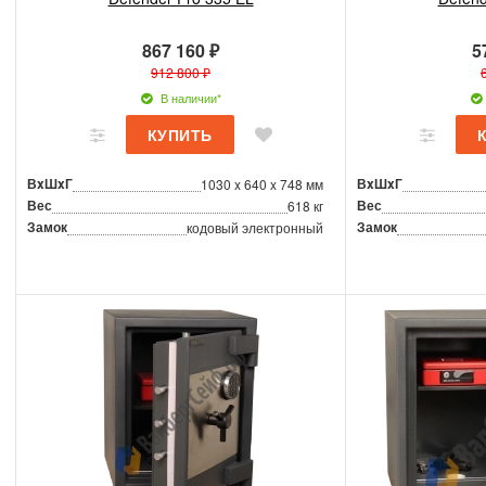
867 160 ₽
5
912 800 ₽
В наличии*
ВxШxГ
ВxШxГ
1030 x 640 x 748 мм
Вес
Вес
618 кг
Замок
Замок
кодовый электронный