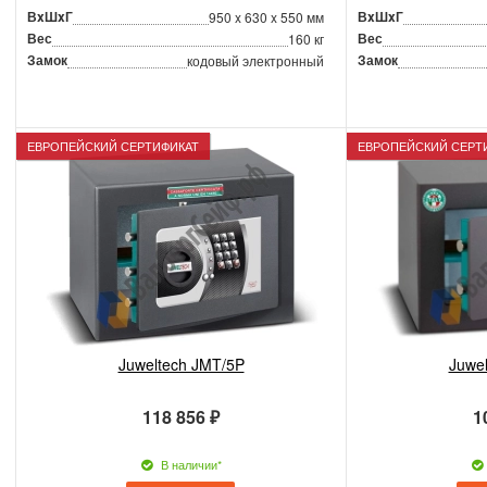
ВxШxГ
ВxШxГ
950 x 630 x 550 мм
Вес
Вес
160 кг
Замок
Замок
кодовый электронный
ЕВРОПЕЙСКИЙ СЕРТИФИКАТ
ЕВРОПЕЙСКИЙ СЕРТ
Juweltech JMT/5P
Juwe
118 856 ₽
1
В наличии*