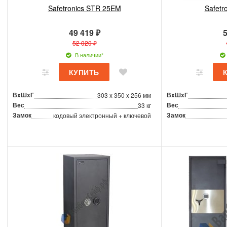
Safetronics STR 25EM
Safetr
49 419 ₽
5
52 020 ₽
В наличии*
ВxШxГ
ВxШxГ
303 x 350 x 256 мм
Вес
Вес
33 кг
Замок
Замок
кодовый электронный + ключевой