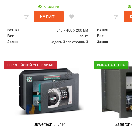
В наличии*
ВxШxГ
ВxШxГ
340 x 460 x 200 мм
Вес
Вес
25 кг
Замок
Замок
кодовый электронный
ЕВРОПЕЙСКИЙ СЕРТИФИКАТ
ВЫГОДНАЯ ЦЕНА!
Juweltech JT/4P
Safetron