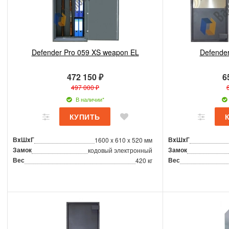
Defender Pro 059 XS weapon EL
Defende
472 150 ₽
6
497 000 ₽
В наличии*
ВxШxГ
ВxШxГ
1600 x 610 x 520 мм
Замок
Замок
кодовый электронный
Вес
Вес
420 кг