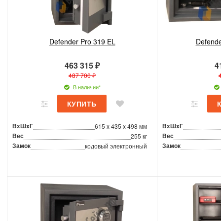
Defender Pro 319 EL
Defende
463 315 ₽
4
487 700 ₽
В наличии*
ВxШxГ
ВxШxГ
615 x 435 x 498 мм
Вес
Вес
255 кг
Замок
Замок
кодовый электронный