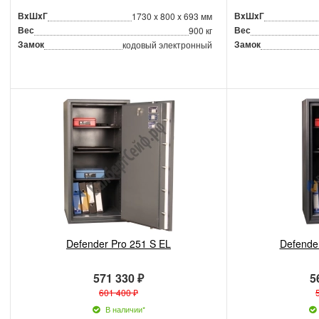
ВxШxГ
ВxШxГ
1730 x 800 x 693 мм
Вес
Вес
900 кг
Замок
Замок
кодовый электронный
Defender Pro 251 S EL
Defende
571 330 ₽
5
601 400 ₽
В наличии*