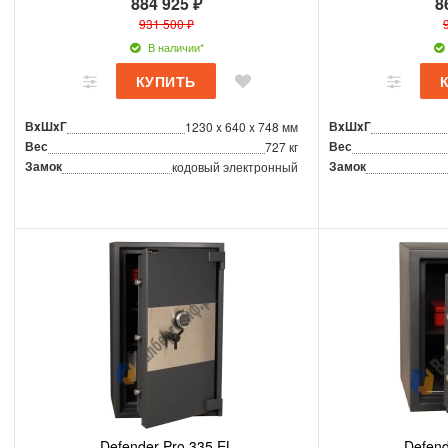
884 925 ₽
8
931 500 ₽
В наличии*
ВxШxГ
ВxШxГ
1230 x 640 x 748 мм
Вес
Вес
727 кг
Замок
Замок
кодовый электронный
Defender Pro 335 EL
Defend