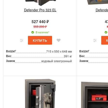
Defender Pro 323 EL
Defende
527 440 ₽
4
555 200 ₽
В наличии*
ВxШxГ
ВxШxГ
715 x 550 x 648 мм
Вес
Вес
391 кг
Замок
Замок
кодовый электронный