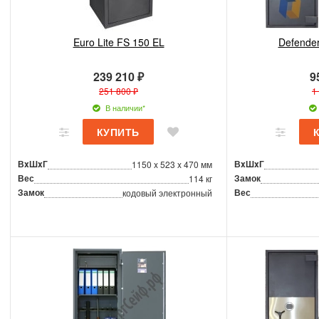
Euro Lite FS 150 EL
Defende
239 210 ₽
9
251 800 ₽
1
В наличии*
ВxШxГ
ВxШxГ
1150 x 523 x 470 мм
Вес
Замок
114 кг
Замок
Вес
кодовый электронный