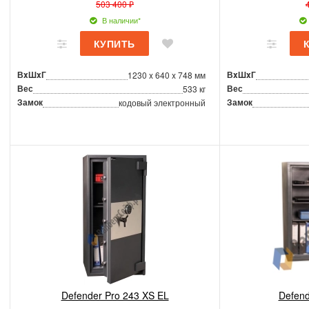
503 400 ₽
В наличии*
ВxШxГ
ВxШxГ
1230 x 640 x 748 мм
Вес
Вес
533 кг
Замок
Замок
кодовый электронный
Defender Pro 243 XS EL
Defend