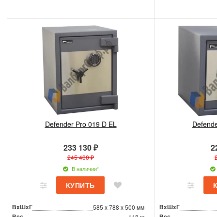
Defender Pro 019 D EL
Defende
233 130 ₽
2
245 400 ₽
В наличии*
ВxШxГ
ВxШxГ
585 x 788 x 500 мм
Вес
Вес
148 кг