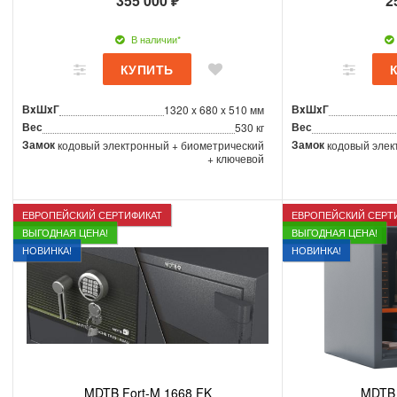
355 000 ₽
2
В наличии*
ВxШxГ
ВxШxГ
1320 x 680 x 510 мм
Вес
Вес
530 кг
Замок
Замок
кодовый электронный + биометрический
кодовый элек
+ ключевой
ЕВРОПЕЙСКИЙ СЕРТИФИКАТ
ЕВРОПЕЙСКИЙ СЕРТ
ВЫГОДНАЯ ЦЕНА!
ВЫГОДНАЯ ЦЕНА!
НОВИНКА!
НОВИНКА!
MDTB Fort-M 1668 FK
MDTB 