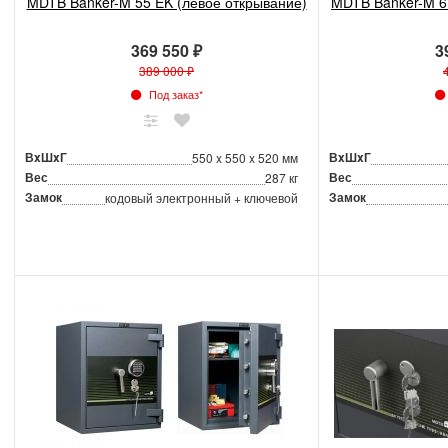
MDTB Banker-M 55 EK (левое открывание)
MDTB Banker-M 6
369 550 ₽
3
389 000 ₽
Под заказ*
ВxШxГ
ВxШxГ
550 x 550 x 520 мм
Вес
Вес
287 кг
Замок
Замок
кодовый электронный + ключевой