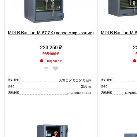
MDTB Bastion-M 67 2К (левое открывание)
MDTB Bastion-M 6
223 250 ₽
2
235 000 ₽
Под заказ*
ВxШxГ
ВxШxГ
670 x 510 x 510 мм
Вес
Вес
259 кг
Замок
Замок
два ключевых
кодовы