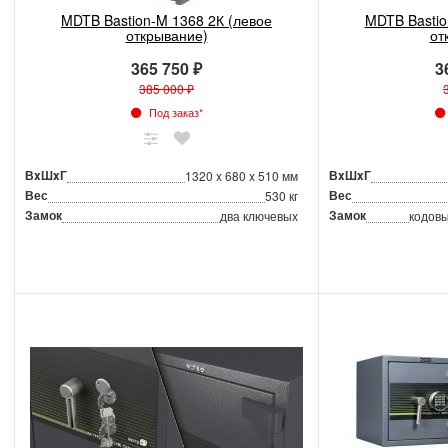
MDTB Bastion-M 1368 2К (левое
MDTB Bastio
открывание)
от
365 750 ₽
3
385 000 ₽
Под заказ*
ВxШxГ
ВxШxГ
1320 x 680 x 510 мм
Вес
Вес
530 кг
Замок
Замок
два ключевых
кодовы