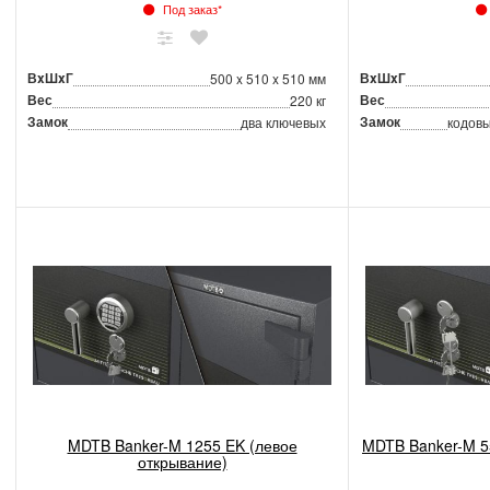
Под заказ*
ВxШxГ
ВxШxГ
500 x 510 x 510 мм
Вес
Вес
220 кг
Замок
Замок
два ключевых
кодовы
MDTB Banker-M 1255 EK (левое
MDTB Banker-M 5
открывание)