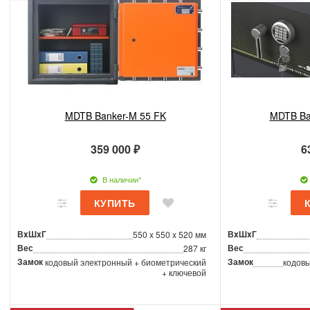
MDTB Banker-M 55 FK
MDTB Ba
359 000 ₽
6
В наличии*
ВxШxГ
ВxШxГ
550 x 550 x 520 мм
Вес
Вес
287 кг
Замок
Замок
кодовый электронный + биометрический
кодовы
+ ключевой