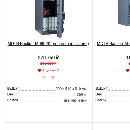
MDTB Bastion-M 99 2К (левое открывание)
MDTB Bastion-M 
270 750 ₽
1
285 000 ₽
Под заказ*
ВxШxГ
ВxШxГ
990 x 510 x 510 мм
Вес
Вес
350 кг
Замок
Замок
два ключевых