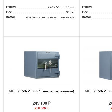
ВxШxГ
ВxШxГ
990 x 510 x 510 мм
Вес
Вес
366 кг
Замок
Замок
кодовый электронный + ключевой
MDTB Fort-M 50 2K (левое открывание)
MDTB Fort-M 50
245 100 ₽
2
258 000 ₽