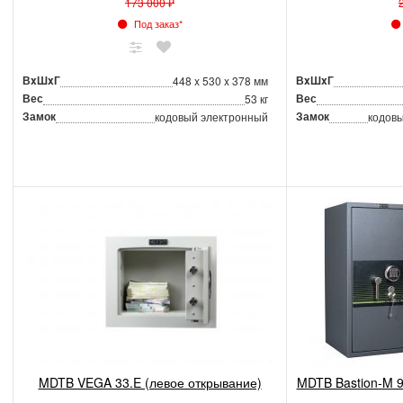
173 000 ₽
Под заказ*
ВxШxГ
ВxШxГ
448 x 530 x 378 мм
Вес
Вес
53 кг
Замок
Замок
кодовый электронный
кодовы
MDTB VEGA 33.E (левое открывание)
MDTB Bastion-M 9