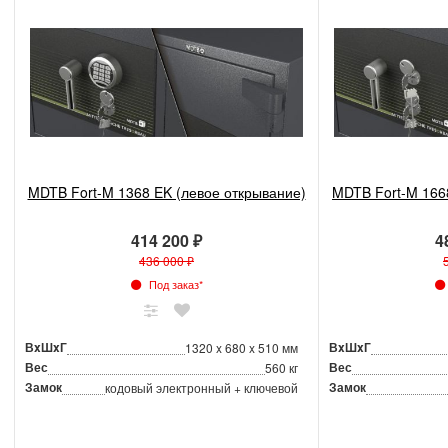
MDTB Fort-M 1368 EK (левое открывание)
MDTB Fort-M 166
414 200 ₽
4
436 000 ₽
Под заказ*
ВxШxГ
ВxШxГ
1320 x 680 x 510 мм
Вес
Вес
560 кг
Замок
Замок
кодовый электронный + ключевой