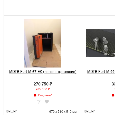
MDTB Fort-M 67 EK (левое открывание)
MDTB Fort-M 99
270 750 ₽
3
285 000 ₽
Под заказ*
ВxШxГ
ВxШxГ
670 x 510 x 510 мм