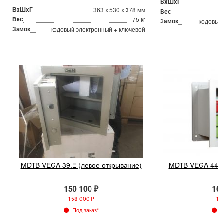
ВxШxГ
ВxШxГ
363 x 530 x 378 мм
Вес
Вес
75 кг
Замок
кодовы
Замок
кодовый электронный + ключевой
MDTB VEGA 39.E (левое открывание)
MDTB VEGA 44.
150 100 ₽
1
158 000 ₽
Под заказ*