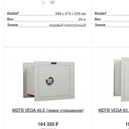
ВxШxГ
ВxШxГ
398 x 470 x 235 мм
Вес
Вес
39 кг
Замок
Замок
кодовый электронный
MDTB VEGA 45.E (левое открывание)
MDTB VEGA 63.E
164 350 ₽
1