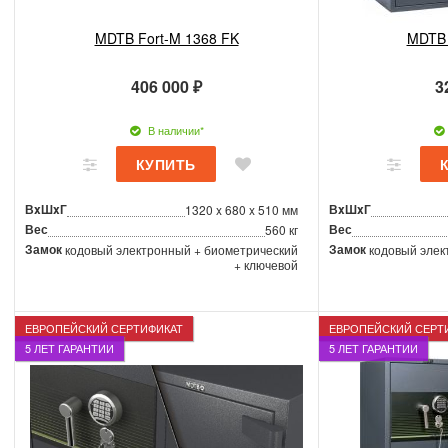
MDTB Fort-M 1368 FK
MDTB 
406 000 ₽
3
В наличии*
ВxШxГ
ВxШxГ
1320 x 680 x 510 мм
Вес
Вес
560 кг
Замок
Замок
кодовый электронный + биометрический
кодовый элек
+ ключевой
ЕВРОПЕЙСКИЙ СЕРТИФИКАТ
ЕВРОПЕЙСКИЙ СЕРТ
5 ЛЕТ ГАРАНТИИ
5 ЛЕТ ГАРАНТИИ