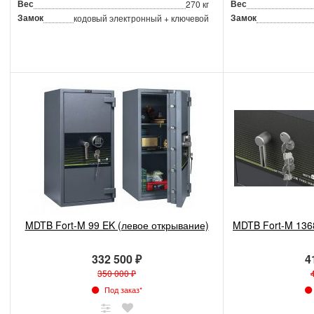
Вес
Вес
270 кг
Замок
Замок
кодовый электронный + ключевой
MDTB Fort-M 99 EK (левое открывание)
MDTB Fort-M 136
332 500 ₽
4
350 000 ₽
Под заказ*