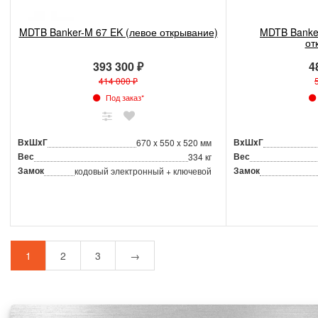
MDTB Banker-M 67 EK (левое открывание)
MDTB Banke
от
393 300 ₽
4
414 000 ₽
Под заказ*
ВxШxГ
ВxШxГ
670 x 550 x 520 мм
Вес
Вес
334 кг
Замок
Замок
кодовый электронный + ключевой
1
2
3
→