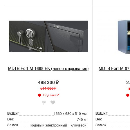
MDTB Fort-M 1668 EK (левое открывание)
MDTB Fort-M 67
488 300 ₽
2
514 000 ₽
Под заказ*
ВxШxГ
ВxШxГ
1660 x 680 x 510 мм
Вес
Вес
745 кг
Замок
Замок
кодовый электронный + ключевой