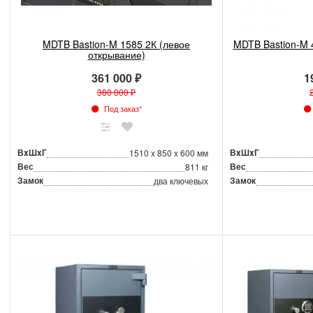
MDTB Bastion-M 1585 2К (левое
MDTB Bastion-M 
открывание)
361 000 ₽
1
380 000 ₽
Под заказ*
ВxШxГ
ВxШxГ
1510 x 850 x 600 мм
Вес
Вес
811 кг
Замок
Замок
два ключевых