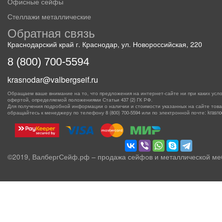
Офисные сейфы
Стеллажи металлические
Обратная связь
Краснодарский край г. Краснодар, ул. Новороссийская, 220
8 (800) 700-5594
krasnodar@valbergseif.ru
Обращаем ваше внимание на то, что предложения на интернет-сайте ни при каких усло
офертой, определяемой положениями Статьи 437 (2) ГК РФ.
Для получения подробной информации о наличии и стоимости указанных на сайте товаро
обращайтесь к менеджеру по телефону
8 (800) 700-5594
или по электронной почте: krasnoda
©2019, ВалбергСейф.рф – продажа сейфов и металлической ме