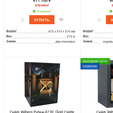
611 100 ₽
8
679 000 ₽
В наличии*
ВxШxГ
ВxШxГ
670 x 510 x 510 мм
Вес
Вес
215 кг
Замок
Замок
два ключевых
кодовы
ВЫГОДНАЯ ЦЕНА!
НОВИНКА!
Сейф Valberg Рубеж-67 KL Gold Сastle
Сейф Val