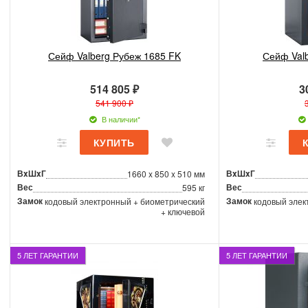
Сейф Valberg Рубеж 1685 FK
Сейф Val
514 805 ₽
3
541 900 ₽
В наличии*
ВxШxГ
ВxШxГ
1660 x 850 x 510 мм
Вес
Вес
595 кг
Замок
Замок
кодовый электронный + биометрический
кодовый элек
+ ключевой
5 ЛЕТ ГАРАНТИИ
5 ЛЕТ ГАРАНТИИ