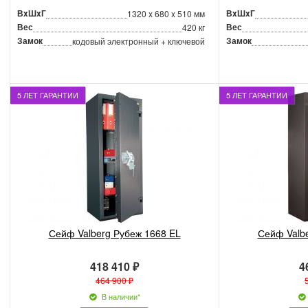
ВxШxГ
ВxШxГ
1320 x 680 x 510 мм
Вес
Вес
420 кг
Замок
Замок
кодовый электронный + ключевой
5 ЛЕТ ГАРАНТИИ
5 ЛЕТ ГАРАНТИИ
Сейф Valberg Рубеж 1668 EL
Сейф Valb
418 410 ₽
4
464 900 ₽
В наличии*