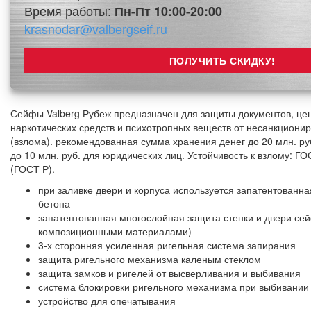
Время работы:
Пн-Пт 10:00-20:00
krasnodar@valbergseif.ru
Сейфы Valberg Рубеж предназначен для защиты документов, цен
наркотических средств и психотропных веществ от несанкциони
(взлома). рекомендованная сумма хранения денег до 20 млн. ру
до 10 млн. руб. для юридических лиц. Устойчивость к взлому: ГО
(ГОСТ Р).
при заливке двери и корпуса используется запатентованн
бетона
запатентованная многослойная защита стенки и двери сей
композиционными материалами)
3-х сторонняя усиленная ригельная система запирания
защита ригельного механизма каленым стеклом
защита замков и ригелей от высверливания и выбивания
система блокировки ригельного механизма при выбивании
устройство для опечатывания