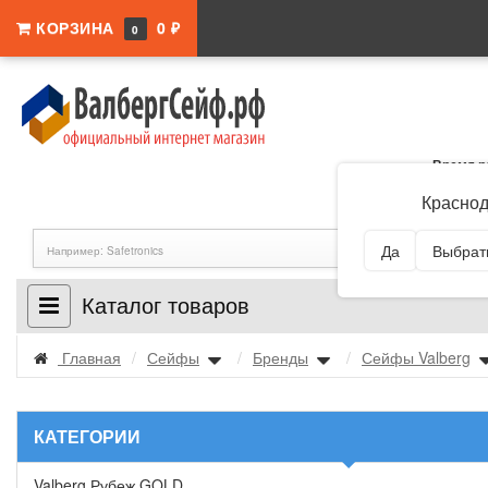
КОРЗИНА
0 ₽
0
Время р
Адрес:
Краснодар
Краснод
Да
Выбрать
Каталог товаров
Главная
/
Сейфы
/
Бренды
/
Сейфы Valberg
КАТЕГОРИИ
Valberg Рубеж GOLD