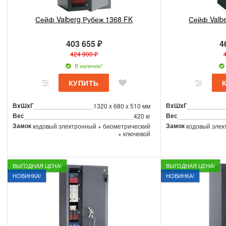
Сейф Valberg Рубеж 1368 FK
Сейф Valb
403 655 ₽
4
424 900 ₽
В наличии*
ВxШxГ
ВxШxГ
1320 x 680 x 510 мм
Вес
Вес
420 кг
Замок
Замок
кодовый электронный + биометрический
кодовый элек
+ ключевой
ВЫГОДНАЯ ЦЕНА!
ВЫГОДНАЯ ЦЕНА!
НОВИНКА!
НОВИНКА!