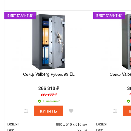
5 ЛЕТ ГАРАНТИИ
5 ЛЕТ ГАРАНТИИ
Сейф Valberg Рубеж 99 EL
Сейф Valb
266 310 ₽
3
295 900 ₽
В наличии*
ВxШxГ
ВxШxГ
990 x 510 x 510 мм
Вес
Вес
290 кг