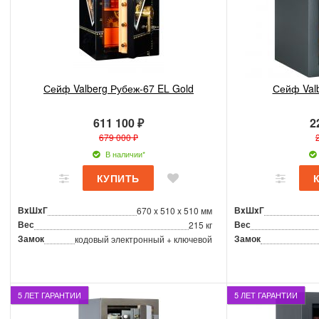
Сейф Valberg Рубеж-67 EL Gold
Сейф Val
611 100 ₽
2
679 000 ₽
В наличии*
ВxШxГ
ВxШxГ
670 x 510 x 510 мм
Вес
Вес
215 кг
Замок
Замок
кодовый электронный + ключевой
5 ЛЕТ ГАРАНТИИ
5 ЛЕТ ГАРАНТИИ