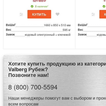
521 900 ₽
1
В наличии*
ВxШxГ
ВxШxГ
1660 x 850 x 510 мм
Вес
Вес
595 кг
Замок
Замок
кодовый электронный + ключевой
кодовы
Хотите купить продукцию из категории Сейфы
Valberg Рубеж?
Позвоните нам!
8 (800) 700-5594
Наши менеджеры помогут вам с выбором и прок
всем вопросам