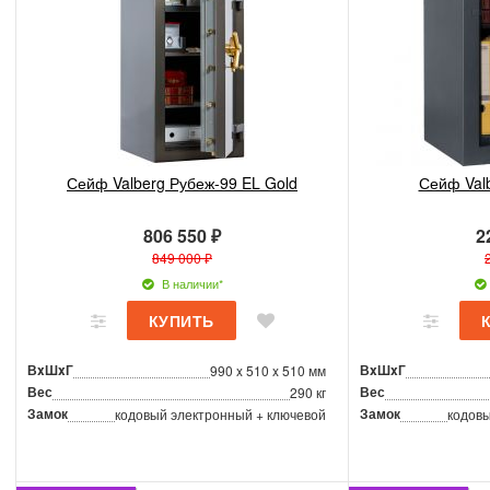
Сейф Valberg Рубеж-99 EL Gold
Сейф Val
806 550 ₽
2
849 000 ₽
В наличии*
ВxШxГ
ВxШxГ
990 x 510 x 510 мм
Вес
Вес
290 кг
Замок
Замок
кодовый электронный + ключевой
кодовы