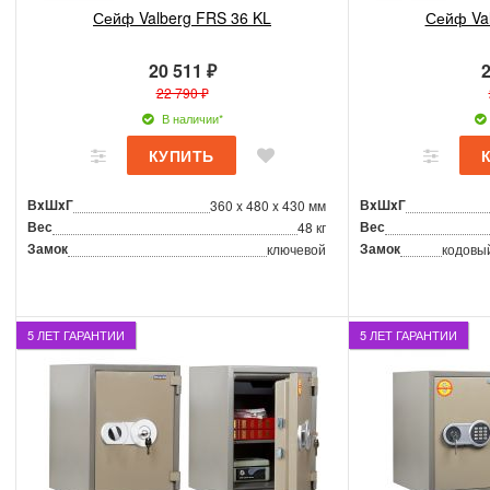
Сейф Valberg FRS 36 KL
Сейф Va
20 511 ₽
2
22 790 ₽
В наличии*
ВxШxГ
ВxШxГ
360 x 480 x 430 мм
Вес
Вес
48 кг
Замок
Замок
ключевой
кодовы
5 ЛЕТ ГАРАНТИИ
5 ЛЕТ ГАРАНТИИ