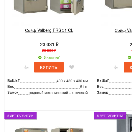
Сейф Valberg FRS 51 CL
Сейф Va
23 031 ₽
2
25 590 ₽
В наличии*
ВxШxГ
ВxШxГ
490 x 430 x 430 мм
Вес
Вес
51 кг
Замок
Замок
кодовый механический + ключевой
5 ЛЕТ ГАРАНТИИ
5 ЛЕТ ГАРАНТИИ