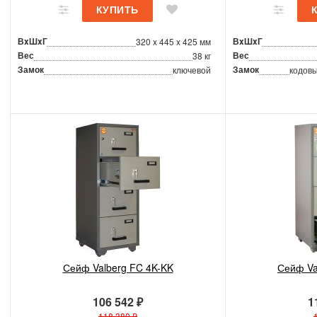
ВxШxГ
ВxШxГ
320 x 445 x 425 мм
Вес
Вес
38 кг
Замок
Замок
ключевой
кодовы
Сейф Valberg FC 4K-KK
Сейф Va
106 542 ₽
1
118 380 ₽