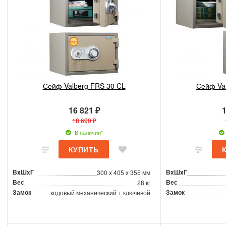
Сейф Valberg FRS 30 CL
Сейф Va
16 821 ₽
1
18 690 ₽
В наличии*
ВxШxГ
ВxШxГ
300 x 405 x 355 мм
Вес
Вес
28 кг
Замок
Замок
кодовый механический + ключевой