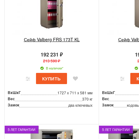
Сейф Valberg FRS 173T KL
Сейф Valb
192 231 ₽
1
213 590 ₽
В наличии*
ВxШxГ
ВxШxГ
1727 x 711 x 581 мм
Вес
Вес
370 кг
Замок
Замок
два ключевых
кодовы
5 ЛЕТ ГАРАНТИИ
5 ЛЕТ ГАРАНТИИ