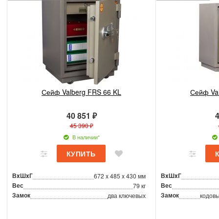
Сейф Valberg FRS 66 KL
Сейф Va
40 851 ₽
4
45 390 ₽
В наличии*
ВxШxГ
ВxШxГ
672 x 485 x 430 мм
Вес
Вес
79 кг
Замок
Замок
два ключевых
кодовы