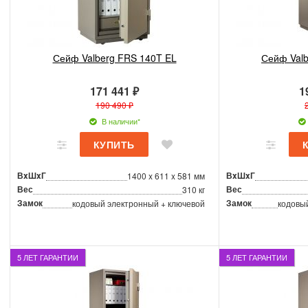
Сейф Valberg FRS 140T EL
Сейф Valb
171 441 ₽
1
190 490 ₽
В наличии*
ВxШxГ
ВxШxГ
1400 x 611 x 581 мм
Вес
Вес
310 кг
Замок
Замок
кодовый электронный + ключевой
кодовы
5 ЛЕТ ГАРАНТИИ
5 ЛЕТ ГАРАНТИИ