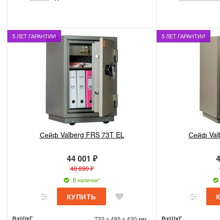
5 ЛЕТ ГАРАНТИИ
5 ЛЕТ ГАРАНТИИ
Сейф Valberg FRS 73T EL
Сейф Val
44 001 ₽
4
48 890 ₽
В наличии*
ВxШxГ
ВxШxГ
732 x 485 x 430 мм