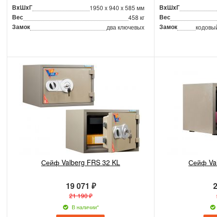
ВxШxГ
ВxШxГ
1950 x 940 x 585 мм
Вес
Вес
458 кг
Замок
Замок
два ключевых
кодовы
Сейф Valberg FRS 32 KL
Сейф Va
19 071 ₽
2
21 190 ₽
В наличии*