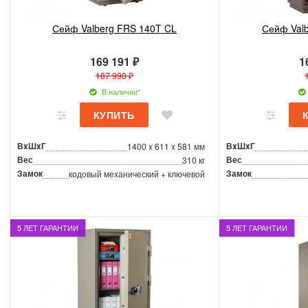
Сейф Valberg FRS 140T CL
Сейф Valb
169 191 ₽
1
187 990 ₽
В наличии*
ВxШxГ
ВxШxГ
1400 x 611 x 581 мм
Вес
Вес
310 кг
Замок
Замок
кодовый механический + ключевой
5 ЛЕТ ГАРАНТИИ
5 ЛЕТ ГАРАНТИИ