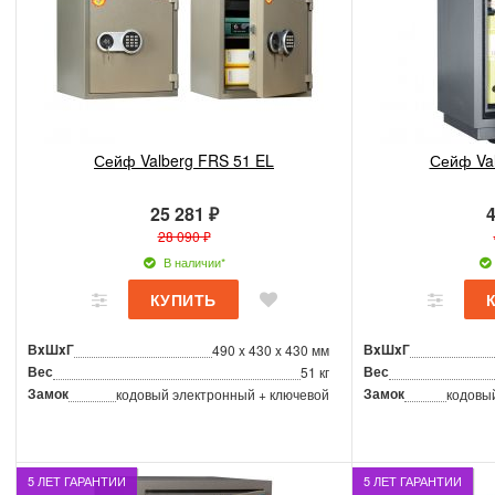
Сейф Valberg FRS 51 EL
Сейф Va
25 281 ₽
4
28 090 ₽
В наличии*
ВxШxГ
ВxШxГ
490 x 430 x 430 мм
Вес
Вес
51 кг
Замок
Замок
кодовый электронный + ключевой
кодовы
5 ЛЕТ ГАРАНТИИ
5 ЛЕТ ГАРАНТИИ