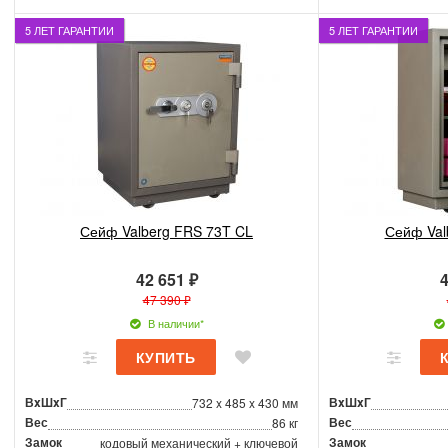
5 ЛЕТ ГАРАНТИИ
5 ЛЕТ ГАРАНТИИ
Сейф Valberg FRS 73T CL
Сейф Val
42 651 ₽
4
47 390 ₽
В наличии*
ВxШxГ
ВxШxГ
732 x 485 x 430 мм
Вес
Вес
86 кг
Замок
Замок
кодовый механический + ключевой