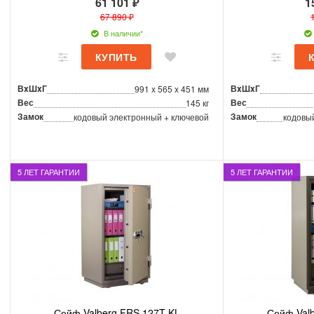
61 101 ₽
1
67 890 ₽
В наличии*
ВxШxГ
ВxШxГ
991 x 565 x 451 мм
Вес
Вес
145 кг
Замок
Замок
кодовый электронный + ключевой
кодовы
5 ЛЕТ ГАРАНТИИ
5 ЛЕТ ГАРАНТИИ
Сейф Valberg FRS 127T KL
Сейф Valb