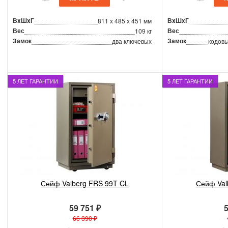
ВxШxГ
ВxШxГ
811 x 485 x 451 мм
Вес
Вес
109 кг
Замок
Замок
два ключевых
кодовы
5 ЛЕТ ГАРАНТИИ
5 ЛЕТ ГАРАНТИИ
Сейф Valberg FRS 99T CL
Сейф Val
59 751 ₽
5
66 390 ₽