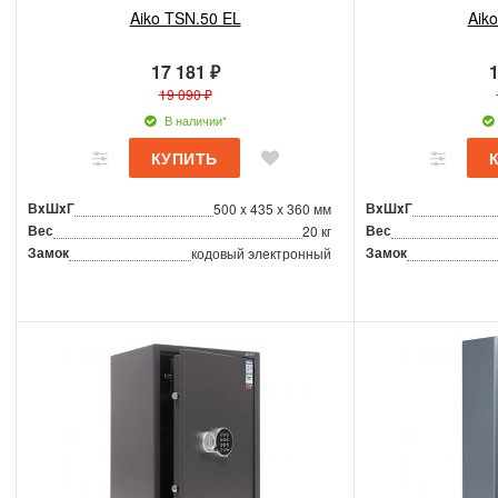
Aiko TSN.50 EL
Aik
17 181 ₽
1
19 090 ₽
В наличии*
ВxШxГ
ВxШxГ
500 x 435 x 360 мм
Вес
Вес
20 кг
Замок
Замок
кодовый электронный