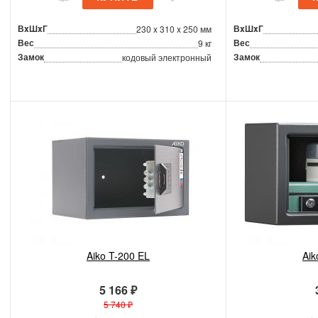
ВxШxГ
ВxШxГ
230 x 310 x 250 мм
Вес
Вес
9 кг
Замок
Замок
кодовый электронный
Aiko T-200 EL
Aik
5 166 ₽
5 740 ₽