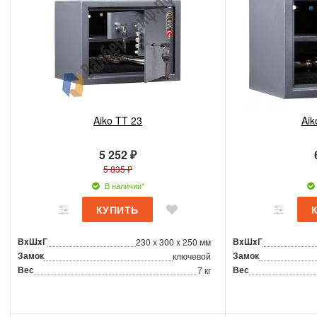
Aiko TT 23
Aik
5 252 ₽
5 835 ₽
В наличии*
ВxШxГ
ВxШxГ
230 x 300 x 250 мм
Замок
Замок
ключевой
Вес
Вес
7 кг