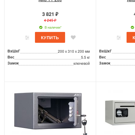
3 821 ₽
4 245 ₽
В наличии*
ВxШxГ
ВxШxГ
200 x 310 x 200 мм
Вес
Вес
5.5 кг
Замок
Замок
ключевой