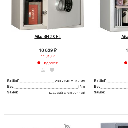
Aiko SH-28 EL
Aik
10 629 ₽
1
11 810 ₽
Под заказ*
ВxШxГ
ВxШxГ
280 x 340 x 317 мм
Вес
Вес
13 кг
Замок
Замок
кодовый электронный