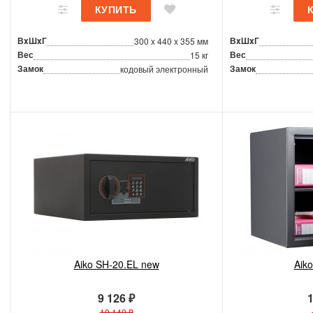
ВxШxГ
ВxШxГ
300 x 440 x 355 мм
Вес
Вес
15 кг
Замок
Замок
кодовый электронный
Aiko SH-20.EL new
Aik
9 126 ₽
1
10 140 ₽