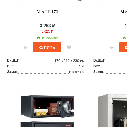
Aiko TT 170
Aik
3 263 ₽
1
3 625 ₽
В наличии*
ВxШxГ
ВxШxГ
170 x 260 x 230 мм
Вес
Вес
5 кг
Замок
Замок
ключевой