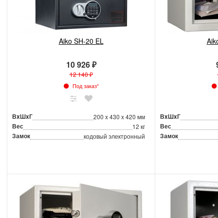
Aiko SH-20 EL
Aik
10 926 ₽
12 140 ₽
Под заказ*
ВxШxГ
ВxШxГ
200 x 430 x 420 мм
Вес
Вес
12 кг
Замок
Замок
кодовый электронный