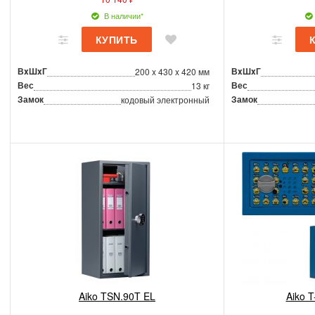
В наличии*
ВxШxГ
ВxШxГ
200 x 430 x 420 мм
Вес
Вес
13 кг
Замок
Замок
кодовый электронный
Aiko TSN.90T EL
Aiko T