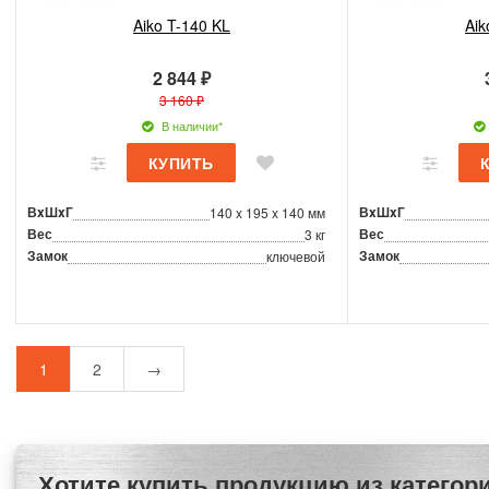
Aiko T-140 KL
Aik
2 844 ₽
3 160 ₽
В наличии*
ВxШxГ
ВxШxГ
140 x 195 x 140 мм
Вес
Вес
3 кг
Замок
Замок
ключевой
1
2
→
Хотите купить продукцию из категории Мебельные