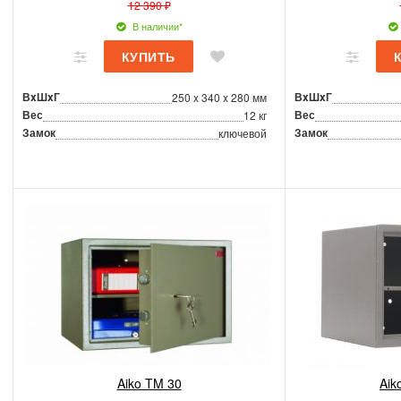
12 390 ₽
В наличии*
ВxШxГ
ВxШxГ
250 x 340 x 280 мм
Вес
Вес
12 кг
Замок
Замок
ключевой
Aiko TM 30
Aik