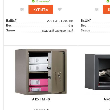
В наличии*
ВxШxГ
ВxШxГ
200 x 310 x 200 мм
Вес
Вес
9 кг
Замок
Замок
кодовый электронный
Aiko TM 46
Aik