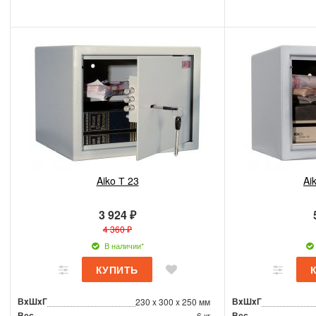
Aiko Т 23
Ai
3 924 ₽
4 360 ₽
В наличии*
ВxШxГ
ВxШxГ
230 x 300 x 250 мм
Вес
Вес
6 кг