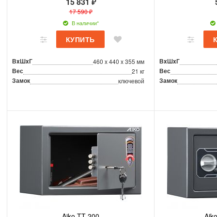
15 831 ₽
17 590 ₽
В наличии*
ВxШxГ
ВxШxГ
460 x 440 x 355 мм
Вес
Вес
21 кг
Замок
Замок
ключевой
Aiko TT 200
Aik