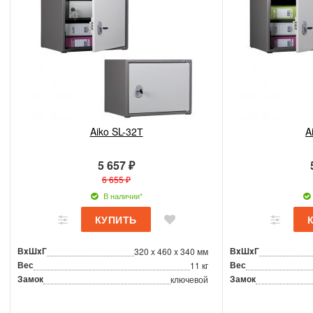
Aiko SL-32Т
A
5 657 ₽
6 655 ₽
В наличии*
ВxШxГ
ВxШxГ
320 x 460 x 340 мм
Вес
Вес
11 кг
Замок
Замок
ключевой