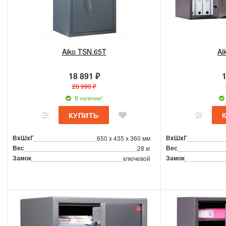
Aiko TSN.65T
Ai
18 891 ₽
1
20 990 ₽
В наличии*
ВxШxГ
ВxШxГ
650 x 435 x 360 мм
Вес
Вес
28 кг
Замок
Замок
ключевой