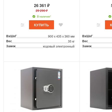
26 361 ₽
29 290 ₽
В наличии*
ВxШxГ
ВxШxГ
900 x 435 x 360 мм
Вес
Вес
35 кг
Замок
Замок
кодовый электронный