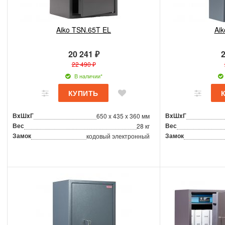
Aiko TSN.65T EL
Ai
20 241 ₽
2
22 490 ₽
В наличии*
ВxШxГ
ВxШxГ
650 x 435 x 360 мм
Вес
Вес
28 кг
Замок
Замок
кодовый электронный