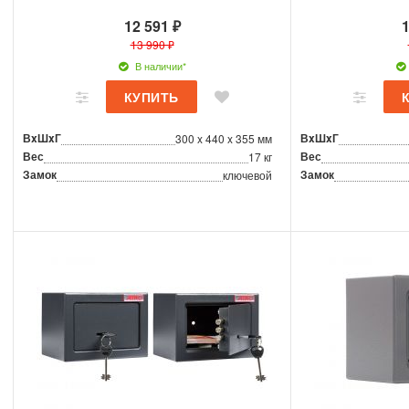
12 591 ₽
1
13 990 ₽
В наличии*
ВxШxГ
ВxШxГ
300 x 440 x 355 мм
Вес
Вес
17 кг
Замок
Замок
ключевой