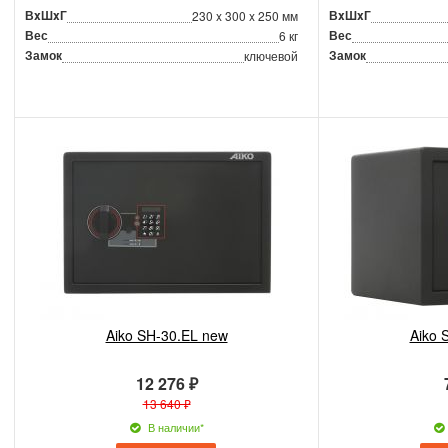
ВxШxГ
ВxШxГ
230 x 300 x 250 мм
Вес
Вес
6 кг
Замок
Замок
ключевой
Aiko SH-30.EL new
Aiko 
12 276 ₽
13 640 ₽
В наличии*