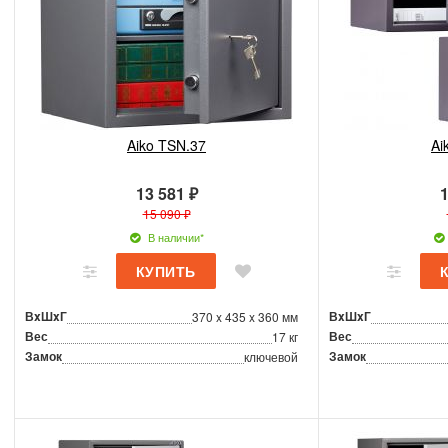
Aiko TSN.37
Ai
13 581 ₽
1
15 090 ₽
В наличии*
ВxШxГ
ВxШxГ
370 x 435 x 360 мм
Вес
Вес
17 кг
Замок
Замок
ключевой