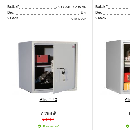
ВxШxГ
ВxШxГ
280 x 340 x 295 мм
Вес
Вес
8 кг
Замок
Замок
ключевой
Aiko Т 40
Ai
7 263 ₽
8 070 ₽
В наличии*