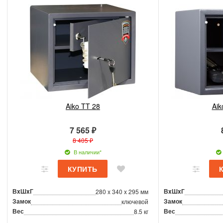
Aiko TT 28
Aik
7 565 ₽
8 405 ₽
В наличии*
ВxШxГ
ВxШxГ
280 x 340 x 295 мм
Замок
Замок
ключевой
Вес
Вес
8.5 кг