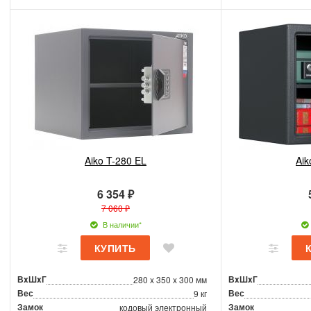
Aiko T-280 EL
Aik
6 354 ₽
7 060 ₽
В наличии*
ВxШxГ
ВxШxГ
280 x 350 x 300 мм
Вес
Вес
9 кг
Замок
Замок
кодовый электронный