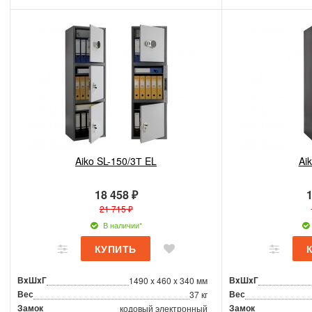
Aiko SL-150/3Т EL
Ai
18 458 ₽
1
21 715 ₽
В наличии*
ВxШxГ
ВxШxГ
1490 x 460 x 340 мм
Вес
Вес
37 кг
Замок
Замок
кодовый электронный