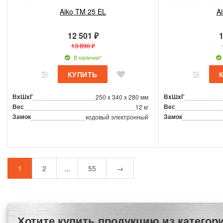
Aiko TM 25 EL
A
12 501 ₽
1
13 890 ₽
В наличии*
ВxШxГ
ВxШxГ
250 x 340 x 280 мм
Вес
Вес
12 кг
Замок
Замок
кодовый электронный
1
2
...
55
→
Хотите купить продукцию из катего