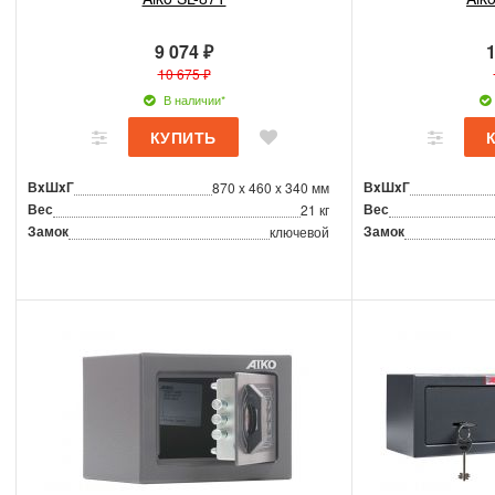
9 074 ₽
1
10 675 ₽
В наличии*
ВxШxГ
ВxШxГ
870 x 460 x 340 мм
Вес
Вес
21 кг
Замок
Замок
ключевой