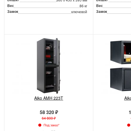
Вес
Вес
86 кг
Замок
Замок
ключевой
Aiko AMH 223T
Aik
58 320 ₽
1
64 800 ₽
Под заказ*