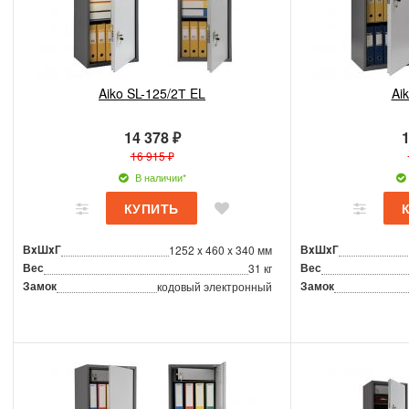
Aiko SL-125/2Т EL
Ai
14 378 ₽
1
16 915 ₽
В наличии*
ВxШxГ
ВxШxГ
1252 x 460 x 340 мм
Вес
Вес
31 кг
Замок
Замок
кодовый электронный