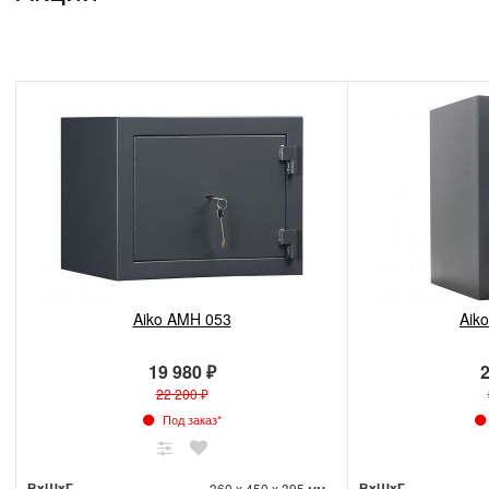
Aiko AMH 053
Aik
19 980 ₽
2
22 200 ₽
Под заказ*
ВxШxГ
ВxШxГ
360 x 450 x 395 мм