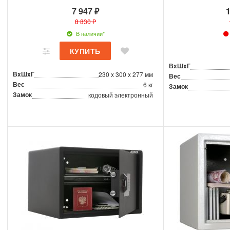
7 947 ₽
1
8 830 ₽
В наличии*
ВxШxГ
ВxШxГ
230 x 300 x 277 мм
Вес
Вес
6 кг
Замок
Замок
кодовый электронный