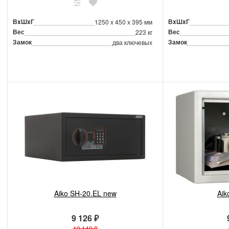
ВxШxГ
ВxШxГ
1250 x 450 x 395 мм
Вес
Вес
223 кг
Замок
Замок
два ключевых
Aiko SH-20.EL new
Aik
9 126 ₽
10 140 ₽