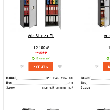
Aiko SL-125Т EL
Aik
12 100 ₽
1
14 235 ₽
В наличии*
ВxШxГ
ВxШxГ
1252 x 460 x 340 мм
Вес
Вес
28 кг
Замок
Замок
кодовый электронный