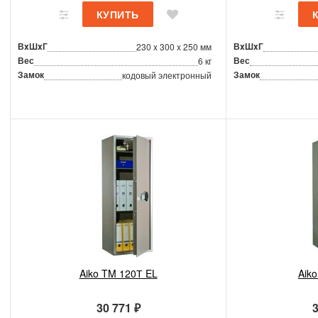
ВxШxГ
ВxШxГ
230 x 300 x 250 мм
Вес
Вес
6 кг
Замок
Замок
кодовый электронный
Aiko TM 120Т EL
Aik
30 771 ₽
3