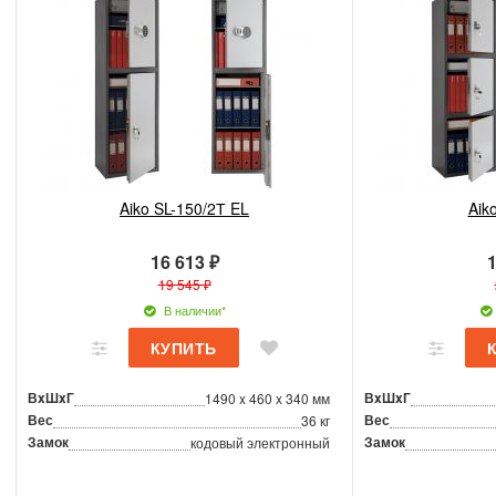
Aiko SL-150/2Т EL
Aik
16 613 ₽
1
19 545 ₽
В наличии*
ВxШxГ
ВxШxГ
1490 x 460 x 340 мм
Вес
Вес
36 кг
Замок
Замок
кодовый электронный