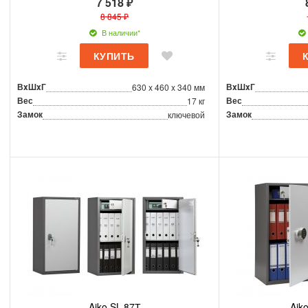
7 518 ₽
8 845 ₽
В наличии*
ВxШxГ
ВxШxГ
630 x 460 x 340 мм
Вес
Вес
17 кг
Замок
Замок
ключевой
Aiko SL-87Т
Aik