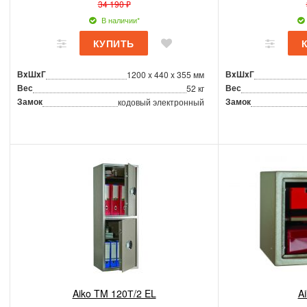
34 190 ₽
В наличии*
ВxШxГ
ВxШxГ
1200 x 440 x 355 мм
Вес
Вес
52 кг
Замок
Замок
кодовый электронный
Aiko TM 120Т/2 EL
A