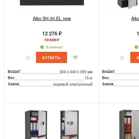
Aiko SH-30.EL new
Aik
12 276 ₽
1
13 640 ₽
В наличии*
ВxШxГ
ВxШxГ
300 x 440 x 355 мм
Вес
Вес
15 кг
Замок
Замок
кодовый электронный