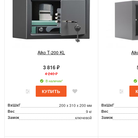
Aiko T-200 KL
Aik
3 816 ₽
4 240 ₽
В наличии*
ВxШxГ
ВxШxГ
200 x 310 x 200 мм
Вес
Вес
9 кг
Замок
Замок
ключевой