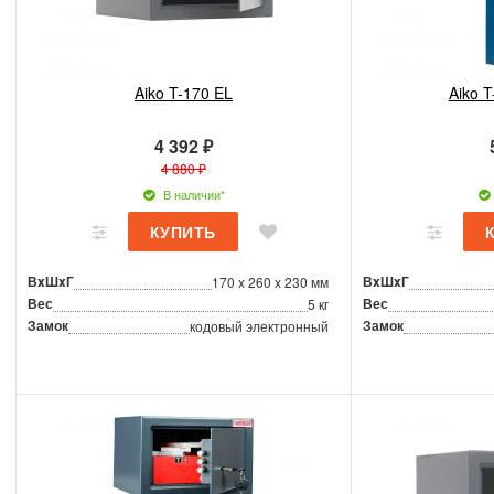
Aiko T-170 EL
Aiko T
4 392 ₽
4 880 ₽
В наличии*
ВxШxГ
ВxШxГ
170 x 260 x 230 мм
Вес
Вес
5 кг
Замок
Замок
кодовый электронный