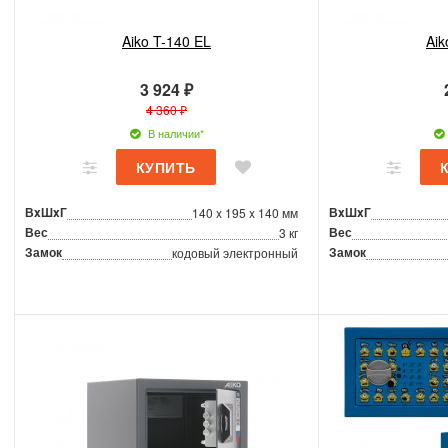
Aiko T-140 EL
Aik
3 924 ₽
4 360 ₽
В наличии*
ВxШxГ
ВxШxГ
140 x 195 x 140 мм
Вес
Вес
3 кг
Замок
Замок
кодовый электронный