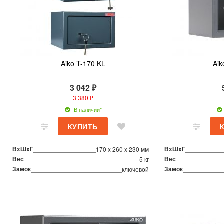
Aiko T-170 KL
Aik
3 042 ₽
3 380 ₽
В наличии*
ВxШxГ
ВxШxГ
170 x 260 x 230 мм
Вес
Вес
5 кг
Замок
Замок
ключевой