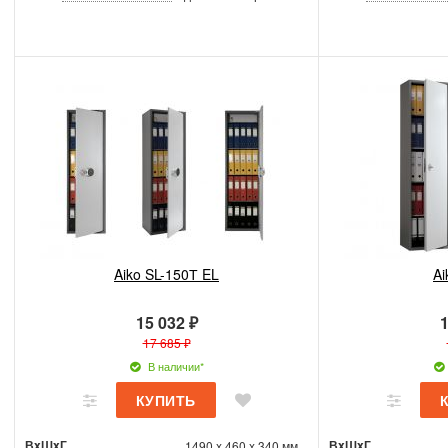
Aiko SL-150Т EL
Ai
15 032 ₽
1
17 685 ₽
В наличии*
ВxШxГ
ВxШxГ
1490 x 460 x 340 мм