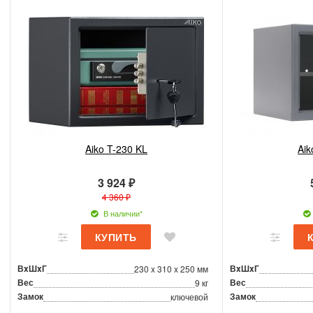
Aiko T-230 KL
Aik
3 924 ₽
4 360 ₽
В наличии*
ВxШxГ
ВxШxГ
230 x 310 x 250 мм
Вес
Вес
9 кг
Замок
Замок
ключевой