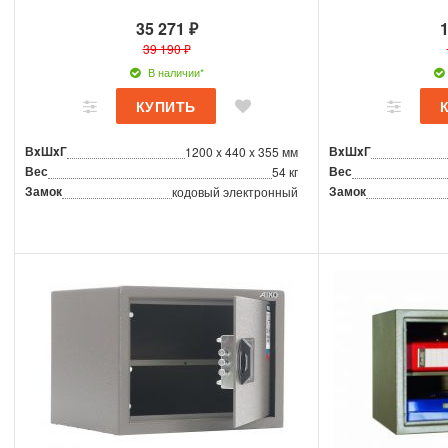
35 271 ₽
1
39 190 ₽
В наличии*
ВxШxГ
ВxШxГ
1200 x 440 x 355 мм
Вес
Вес
54 кг
Замок
Замок
кодовый электронный