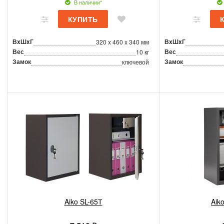
В наличии*
ВxШxГ
ВxШxГ
320 x 460 x 340 мм
Вес
Вес
10 кг
Замок
Замок
ключевой
Aiko SL-65Т
Aik