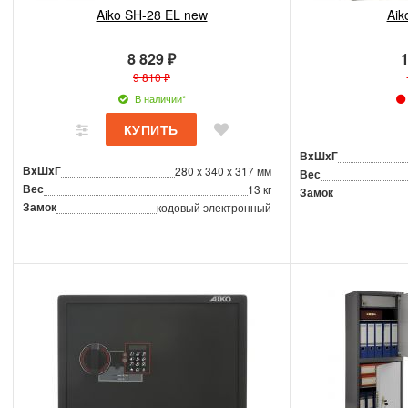
Aiko SH-28 EL new
Aik
8 829 ₽
1
9 810 ₽
В наличии*
ВxШxГ
ВxШxГ
280 x 340 x 317 мм
Вес
Вес
13 кг
Замок
Замок
кодовый электронный