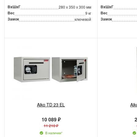
ВxШxГ
ВxШxГ
280 x 350 x 300 мм
Вес
Вес
9 кг
Замок
Замок
ключевой
Aiko TD 23 EL
Ai
10 089 ₽
2
11 210 ₽
В наличии*