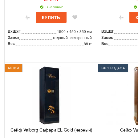
В наличии*
ВxШxГ
ВxШxГ
1500 x 450 x 350 мм
Замок
Замок
кодовый электронный
Вес
Вес
88 кг
АКЦИЯ
РАСПРОДАЖА
Сейф Valberg Сафари EL Gold (черный)
Сейф Va