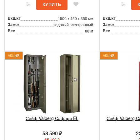
ВxШxГ
ВxШxГ
1500 x 450 x 350 мм
Замок
Замок
кодовый электронный
Вес
Вес
88 кг
АКЦИЯ
АКЦИЯ
Сейф Valberg Сафари EL
Сейф Valberg С
58 590 ₽
2
65 100 ₽