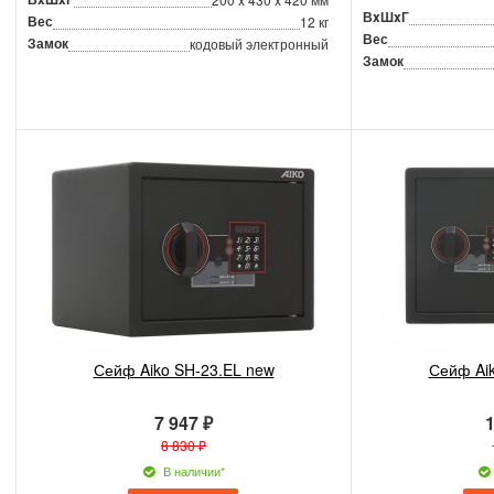
ВxШxГ
Вес
12 кг
Вес
Замок
кодовый электронный
Замок
Сейф Aiko SH-23.EL new
Сейф Ai
7 947 ₽
1
8 830 ₽
В наличии*