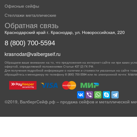
Офисные сейфы
Стеллажи металлические
Обратная связь
Краснодарский край г. Краснодар, ул. Новороссийская, 220
8 (800) 700-5594
krasnodar@valbergseif.ru
Обращаем ваше внимание на то, что предложения на интернет-сайте ни при каких усло
офертой, определяемой положениями Статьи 437 (2) ГК РФ.
Для получения подробной информации о наличии и стоимости указанных на сайте товаро
обращайтесь к менеджеру по телефону
8 (800) 700-5594
или по электронной почте: krasnoda
©2019, ВалбергСейф.рф – продажа сейфов и металлической ме