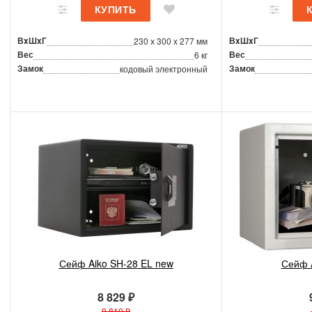
ВxШxГ
ВxШxГ
230 x 300 x 277 мм
Вес
Вес
6 кг
Замок
Замок
кодовый электронный
Сейф Aiko SH-28 EL new
Сейф 
8 829 ₽
9 810 ₽