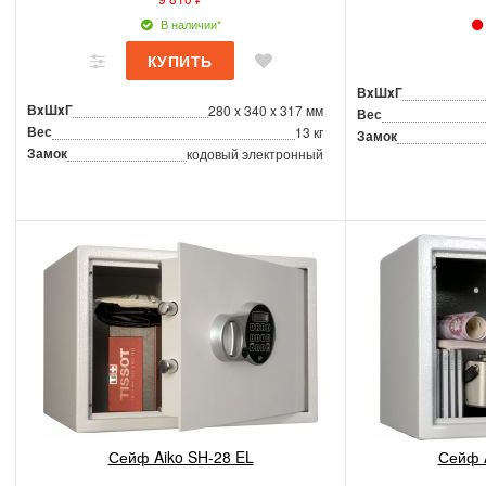
В наличии*
ВxШxГ
ВxШxГ
280 x 340 x 317 мм
Вес
Вес
13 кг
Замок
Замок
кодовый электронный
Сейф Aiko SH-28 EL
Сейф 