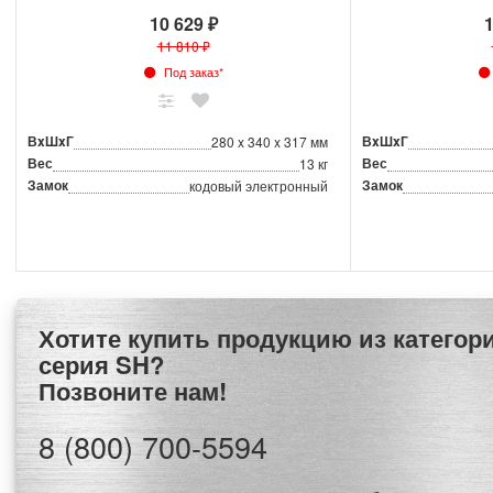
10 629 ₽
1
11 810 ₽
Под заказ*
ВxШxГ
ВxШxГ
280 x 340 x 317 мм
Вес
Вес
13 кг
Замок
Замок
кодовый электронный
Хотите купить продукцию из категории Сейфы Aiko
серия SH?
Позвоните нам!
8 (800) 700-5594