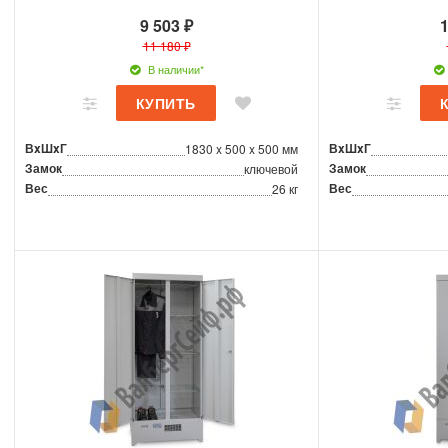
9 503 ₽
1
11 180 ₽
В наличии*
ВxШxГ
ВxШxГ
1830 x 500 x 500 мм
Замок
Замок
ключевой
Вес
Вес
26 кг