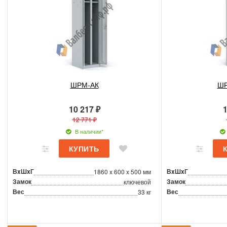
ШРМ-АК
ШР
10 217 ₽
1
12 771 ₽
В наличии*
ВxШxГ
ВxШxГ
1860 x 600 x 500 мм
Замок
Замок
ключевой
Вес
Вес
33 кг