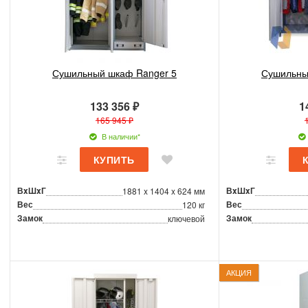
Сушильный шкаф Ranger 5
Сушильны
133 356 ₽
1
165 945 ₽
В наличии*
ВxШxГ
ВxШxГ
1881 x 1404 x 624 мм
Вес
Вес
120 кг
Замок
Замок
ключевой
АКЦИЯ