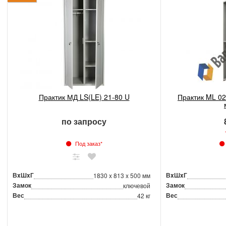
Практик МД LS(LE) 21-80 U
Практик ML 0
по запросу
Под заказ*
ВxШxГ
ВxШxГ
1830 x 813 x 500 мм
Замок
Замок
ключевой
Вес
Вес
42 кг