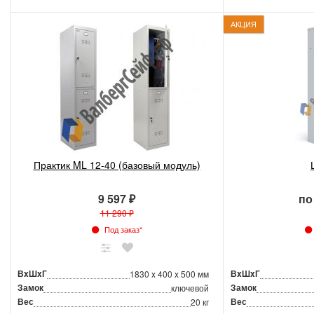
АКЦИЯ
Практик ML 12-40 (базовый модуль)
9 597 ₽
по
11 290 ₽
Под заказ*
ВxШxГ
ВxШxГ
1830 x 400 x 500 мм
Замок
Замок
ключевой
Вес
Вес
20 кг