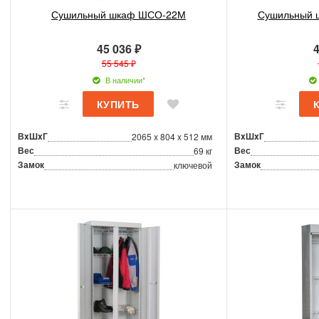
Сушильный шкаф ШСО-22М
Сушильный 
45 036 ₽
4
55 545 ₽
В наличии*
ВxШxГ
ВxШxГ
2065 x 804 x 512 мм
Вес
Вес
69 кг
Замок
Замок
ключевой