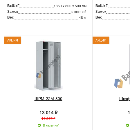
ВxШxГ
ВxШxГ
1860 x 800 x 500 мм
Замок
Замок
ключевой
Вес
Вес
48 кг
АКЦИЯ
АКЦИЯ
ШРМ-22М-800
Шкаф
13 014 ₽
1
16 267 ₽
В наличии*