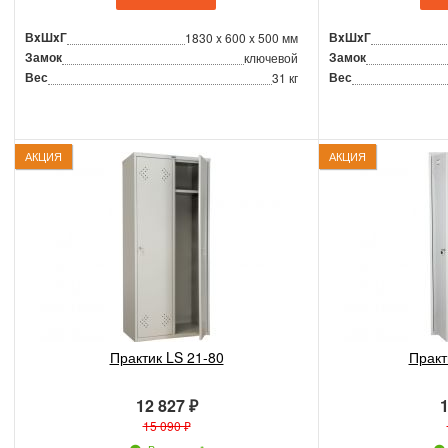
ВxШxГ
ВxШxГ
1830 x 600 x 500 мм
Замок
Замок
ключевой
Вес
Вес
31 кг
АКЦИЯ
АКЦИЯ
Практик LS 21-80
Практ
12 827 ₽
1
15 090 ₽