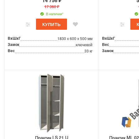
14 756 ₽
5
17 360 ₽
В наличии*
ВxШxГ
ВxШxГ
1830 x 600 x 500 мм
Замок
Вес
ключевой
Вес
Замок
33 кг
Практик LS 21 U
Практик ML 0