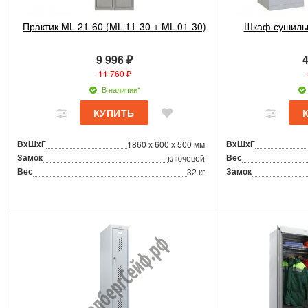
Практик ML 21-60 (ML-11-30 + ML-01-30)
Шкаф сушиль
9 996 ₽
4
11 760 ₽
В наличии*
ВxШxГ
ВxШxГ
1860 x 600 x 500 мм
Замок
Вес
ключевой
Вес
Замок
32 кг