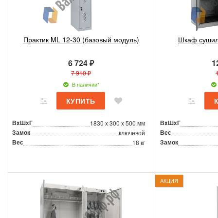
Практик ML 12-30 (базовый модуль)
Шкаф сушил
6 724 ₽
1
7 910 ₽
В наличии*
ВxШxГ
ВxШxГ
1830 x 300 x 500 мм
Замок
Вес
ключевой
Вес
Замок
18 кг
АКЦИЯ