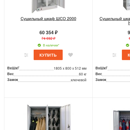
Сушильный шкаф ШСО 2000
Сушильный шка
60 354 ₽
9
74 692 ₽
В наличии*
ВxШxГ
ВxШxГ
1805 x 800 x 512 мм
Вес
Вес
60 кг
Замок
Замок
ключевой