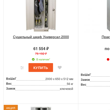
Сушильный шкаф Универсал 2000
Прак
61 554 ₽
по
76 192 ₽
В наличии*
ВxШxГ
ВxШxГ
2000 x 650 x 512 мм
Замок
Вес
56 кг
Вес
Замок
ключевой
АКЦИЯ