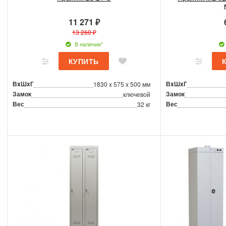
11 271 ₽
13 260 ₽
В наличии*
ВxШxГ
ВxШxГ
1830 x 575 x 500 мм
Замок
Замок
ключевой
Вес
Вес
32 кг