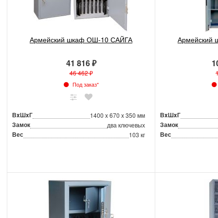
Армейский шкаф ОШ-10 САЙГА
Армейский 
41 816 ₽
1
46 462 ₽
Под заказ*
ВxШxГ
ВxШxГ
1400 x 670 x 350 мм
Замок
Замок
два ключевых
Вес
Вес
103 кг