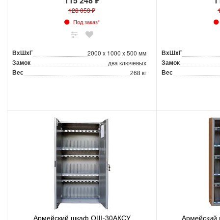
115 248 ₽
1
128 053 ₽
Под заказ*
ВxШxГ
ВxШxГ
2000 x 1000 x 500 мм
Замок
Замок
два ключевых
Вес
Вес
268 кг
Армейский шкаф ОШ-30АКСУ
Армейский