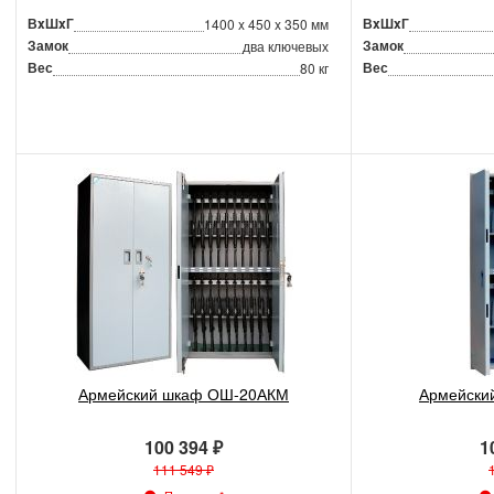
ВxШxГ
ВxШxГ
1400 x 450 x 350 мм
Замок
Замок
два ключевых
Вес
Вес
80 кг
Армейский шкаф ОШ-20АКМ
Армейски
100 394 ₽
1
111 549 ₽