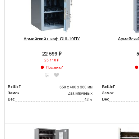
Армейский шкаф ОШ-10ПУ
Армейски
22 599 ₽
5
25 110 ₽
Под заказ*
ВxШxГ
ВxШxГ
650 x 400 x 360 мм
Замок
Замок
два ключевых
Вес
Вес
42 кг