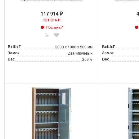
117 914 ₽
4
131 016 ₽
Под заказ*
ВxШxГ
ВxШxГ
2000 x 1000 x 500 мм
Замок
Замок
два ключевых
Вес
Вес
259 кг