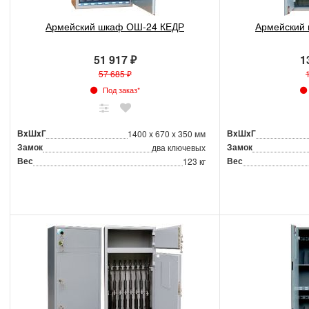
Армейский шкаф ОШ-24 КЕДР
Армейский
51 917 ₽
1
57 685 ₽
Под заказ*
ВxШxГ
ВxШxГ
1400 x 670 x 350 мм
Замок
Замок
два ключевых
Вес
Вес
123 кг