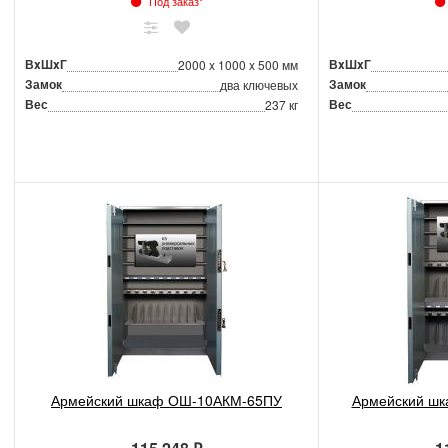
Под заказ*
ВxШxГ
ВxШxГ
2000 x 1000 x 500 мм
Замок
Замок
два ключевых
Вес
Вес
237 кг
Армейский шкаф ОШ-10АКМ-65ПУ
Армейский ш