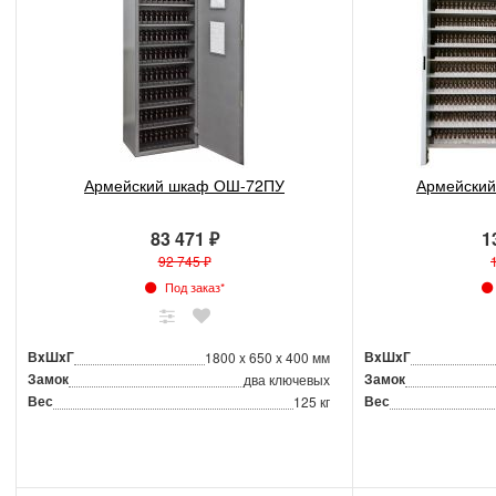
Армейский шкаф ОШ-72ПУ
Армейски
83 471 ₽
1
92 745 ₽
Под заказ*
ВxШxГ
ВxШxГ
1800 x 650 x 400 мм
Замок
Замок
два ключевых
Вес
Вес
125 кг