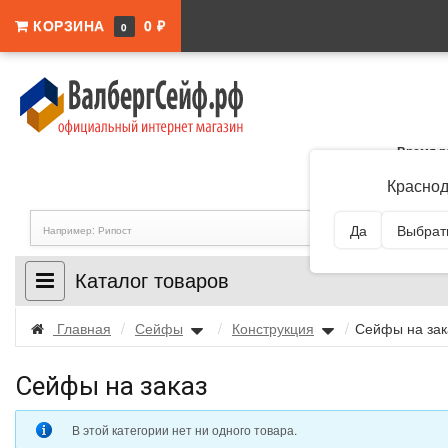
КОРЗИНА
0 ₽
0
Время р
Адрес:
Краснодар
Краснод
Да
Выбрать
Каталог товаров
Главная
/
Сейфы
/
Конструкция
/
Сейфы на за
Сейфы на заказ
В этой категории нет ни одного товара.