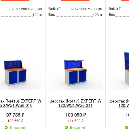
Г
ВxШxГ
ВxШxГ
870 x 1200 x 700 мм
870 x 1200 x 700 мм
Вес
Вес
122 кг
128 кг
так (№416) EXPERT W
Верстак (№417) EXPERT W
Верстак 
120.WS1.WS6.010
120.WS1.WS6.011
120.
97 785 ₽
103 050 ₽
1
108 650 ₽
114 500 ₽
В наличии*
В наличии*