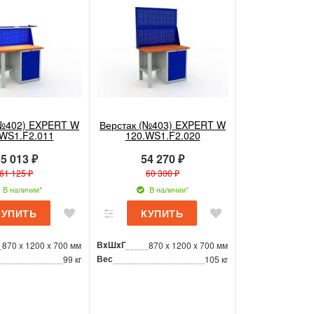
(№402) EXPERT W
Верстак (№403) EXPERT W
.WS1.F2.011
120.WS1.F2.020
5 013 ₽
54 270 ₽
61 125 ₽
60 300 ₽
В наличии*
В наличии*
ВxШxГ
870 x 1200 x 700 мм
870 x 1200 x 700 мм
Вес
99 кг
105 кг