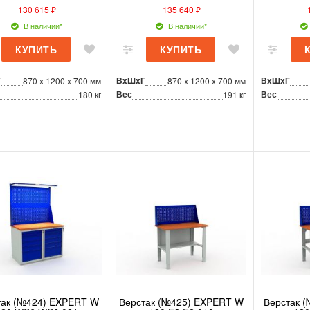
130 615 ₽
135 640 ₽
В наличии*
В наличии*
Г
ВxШxГ
ВxШxГ
870 x 1200 x 700 мм
870 x 1200 x 700 мм
Вес
Вес
180 кг
191 кг
так (№424) EXPERT W
Верстак (№425) EXPERT W
Верстак 