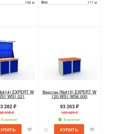
Вес
106 кг
117 кг
(№414) EXPERT W
Верстак (№415) EXPERT W
WS1.WS1.021
120.WS1.WS6.000
3 282 ₽
93 263 ₽
92 535 ₽
103 625 ₽
В наличии*
В наличии*