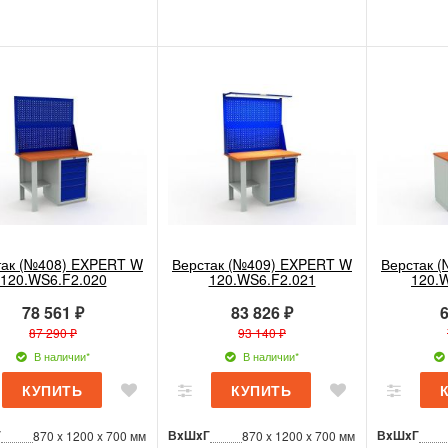
так (№408) EXPERT W
Верстак (№409) EXPERT W
Верстак 
120.WS6.F2.020
120.WS6.F2.021
120.
78 561 ₽
83 826 ₽
6
87 290 ₽
93 140 ₽
В наличии*
В наличии*
Г
ВxШxГ
ВxШxГ
870 x 1200 x 700 мм
870 x 1200 x 700 мм