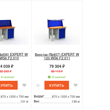
(№406) EXPERT W
Верстак (№407) EXPERT W
.WS6.F2.010
120.WS6.F2.011
4 039 ₽
79 304 ₽
82 265 ₽
88 115 ₽
В наличии*
В наличии*
ВxШxГ
870 x 1200 x 700 мм
870 x 1200 x 700 мм
Вес
131 кг
136 кг