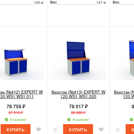
Вес
Вес
142 кг
147 кг
так (№412) EXPERT W
Верстак (№413) EXPERT W
Верстак 
120.WS1.WS1.011
120.WS1.WS1.020
120.
78 759 ₽
78 017 ₽
8
87 510 ₽
86 685 ₽
В наличии*
В наличии*