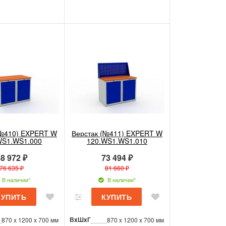
(№410) EXPERT W
Верстак (№411) EXPERT W
WS1.WS1.000
120.WS1.WS1.010
8 972 ₽
73 494 ₽
76 635 ₽
81 660 ₽
В наличии*
В наличии*
ВxШxГ
870 x 1200 x 700 мм
870 x 1200 x 700 мм