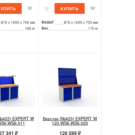
ВxШxГ
870 x 1200 x 700 мм
870 x 1200 x 700 мм
Вес
165 кг
170 кг
(№422) EXPERT W
Верстак (№423) EXPERT W
WS6.WS6.011
120.WS6.WS6.020
27 341 ₽
126 599 ₽