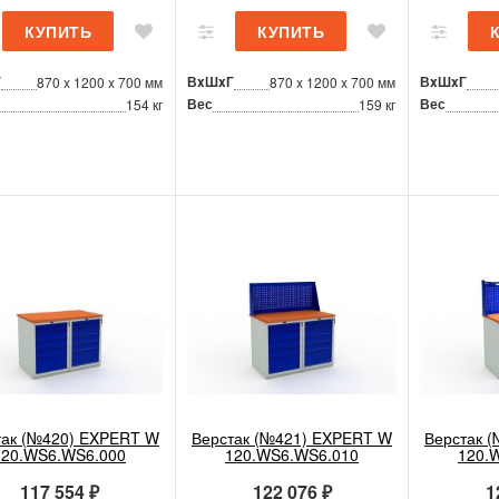
Г
ВxШxГ
ВxШxГ
870 x 1200 x 700 мм
870 x 1200 x 700 мм
Вес
Вес
154 кг
159 кг
так (№420) EXPERT W
Верстак (№421) EXPERT W
Верстак 
120.WS6.WS6.000
120.WS6.WS6.010
120.
117 554 ₽
122 076 ₽
1