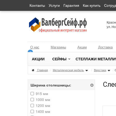
Контакты
Услуги
Гарантия
Как купить
Сотруд
Красн
ул. Н
О нас
Магазины
Акции
Доставка
0
0
АКЦИИ
СЕЙФЫ
СТЕЛЛАЖИ МЕТАЛЛИ
Главная
/
Металлическая мебель
/
Верстаки
/
Сле
Ширина столешницы:
915 мм
1000 мм
1200 мм
1400 мм