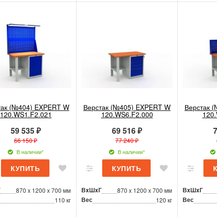
так (№404) EXPERT W
Верстак (№405) EXPERT W
Верстак 
120.WS1.F2.021
120.WS6.F2.000
120
59 535 ₽
69 516 ₽
7
66 150 ₽
77 240 ₽
В наличии*
В наличии*
Г
ВxШxГ
ВxШxГ
870 x 1200 x 700 мм
870 x 1200 x 700 мм
Вес
Вес
110 кг
120 кг