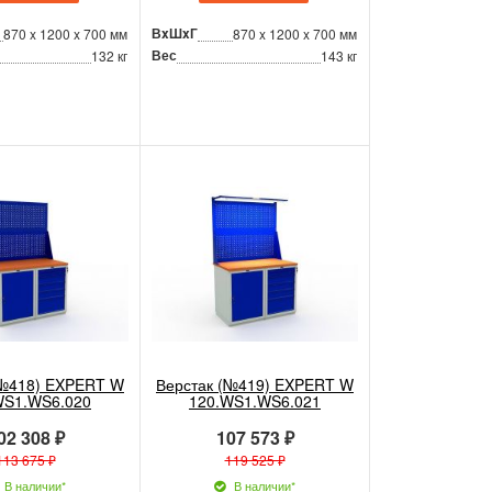
ВxШxГ
870 x 1200 x 700 мм
870 x 1200 x 700 мм
Вес
132 кг
143 кг
(№418) EXPERT W
Верстак (№419) EXPERT W
WS1.WS6.020
120.WS1.WS6.021
02 308 ₽
107 573 ₽
113 675 ₽
119 525 ₽
В наличии*
В наличии*