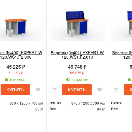
так (№400) EXPERT W
Верстак (№401) EXPERT W
Верстак 
120.WS1.F2.000
120.WS1.F2.010
120
45 225 ₽
49 748 ₽
5
50 250 ₽
55 275 ₽
В наличии*
В наличии*
Г
ВxШxГ
ВxШxГ
870 x 1200 x 700 мм
870 x 1200 x 700 мм
Вес
Вес
83 кг
94 кг