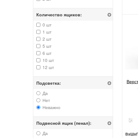
Количество ящиков:
0 шт
1 шт
2 шт
5 шт
6 шт
10 шт
12 шт
Верс
Подсветка:
Да
Нет
Неважно
Подвесной ящик (пенал):
Да
ВxШx