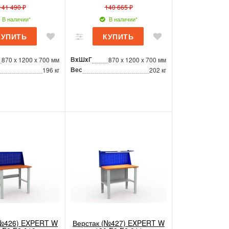
141 490 ₽
140 665 ₽
В наличии*
В наличии*
ВxШxГ
870 x 1200 x 700 мм
870 x 1200 x 700 мм
Вес
196 кг
202 кг
(№426) EXPERT W
Верстак (№427) EXPERT W